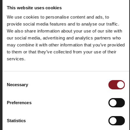
Schneidleistung
190x165 mm
REINIGUNG UND HYGIENE
(eckig)
This website uses cookies
X
Professioneller Schlitten und Unterplatte aus Edelstahl
We use cookies to personalise content and ads, to
Einzelheiten
Oberflächen aus poliertem Stahl,
mit einem Entriegelungssystem für eine umfassende
provide social media features and to analyse our traffic.
Schraubmechanismus zum
Reinigung. Zwischengeschobene Gummis reduzieren
Öffnen des Klingenschutzes.
We also share information about your use of our site with
die Bewegungen beim Schnitt auf ein Minimum
our social media, advertising and analytics partners who
Abnehmbare Teile
Restehalter deflector;
Produkthalter aus eloxiertem Aluminium mit
may combine it with other information that you’ve provided
Auffangteller; Schneidgutplatte
Stahlspitzen für einen optimalen Halt des Produktes
to them or that they’ve collected from your use of their
Sehr großräumig für die Reinigung und hinteres
services.
Schleifapparat
Schleifapparat integriert in ein
Abfällefach
REGISTRIERE DICH FÜR
Zwei-Bewegungssystem
System zur schnellen Entfernung des Einhakkörpers des
UNSEREN NEWSLETTER
Ableitblechs für eine einfache Reinigung
Consent
Necessary
und erhalten Sie sofort einen Rabattcode von
Teller aus Edelstahl, abnehmbar und spülmaschinenfest
Selection
-5%
ZUR VERGLEICHSLISTE HINZUFÜGEN
Bleiben Sie über die neuesten Nachrichten und
Preferences
Aktionen auf dem Laufenden!
SICHERHEIT
MANUAL
E-
Statistics
Mail
TECHNISCHES ARBEITSBLATT
Vollschutzring aus Stahl um das Rundmesser mit
manuellem Entriegelungssystem für höchste