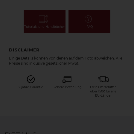
Tutorials und Handbücher
FAQ
DISCLAIMER
Einige Details können von denen auf dem Foto abweichen. Alle
Preise sind inklusive gesetzlicher MwSt.
2 jahre Garantie
Sichere Bezahiung
Freies Verschiffen
über 150€ für alle
EU-Länder