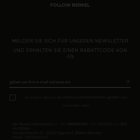
FOLLOW BERKEL
MELDEN SIE SICH FÜR UNSEREN NEWSLETTER
UND ERHALTEN SIE EINEN RABATTCODE VON
-5%
arrow_forward
geben sie ihre e-mail-adresse ein
Abonn
Ich erkläre, dass ich die
Datenschutzinformationen gelesen
und
verstanden habe
Van Berkel International S.r.l. - P.I. 08688960965 - C.S. 100.000 € i.v. | REA
VA-350604
Via Ugo Foscolo, 22 - 21040 Oggiona S. Stefano (VA) Italy
Phone: +39 0331.214311