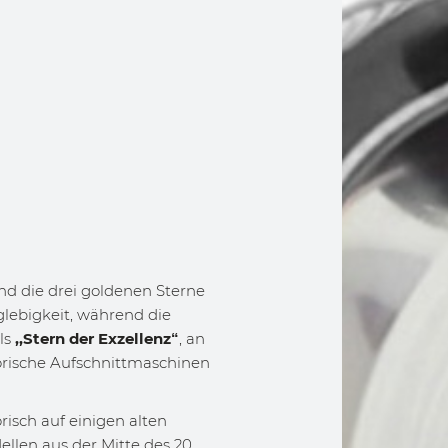
nd die drei goldenen Sterne
nglebigkeit, während die
ls
,,Stern der Exzellenz“
, an
torische Aufschnittmaschinen
risch auf einigen alten
llen aus der Mitte des 20.