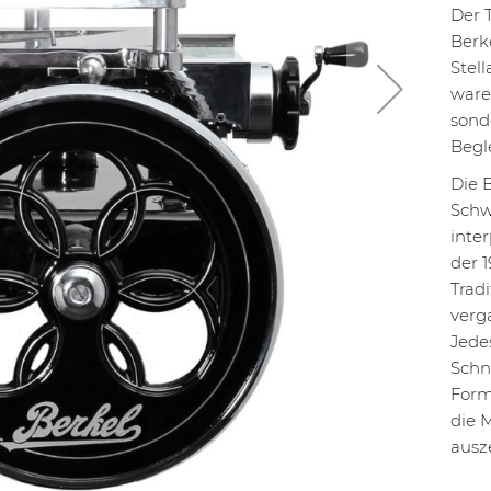
Der 
Berk
Stel
ware
sond
Begl
Die 
Schw
inter
der 
Trad
verg
Jedes
Schn
Form
die M
ausz