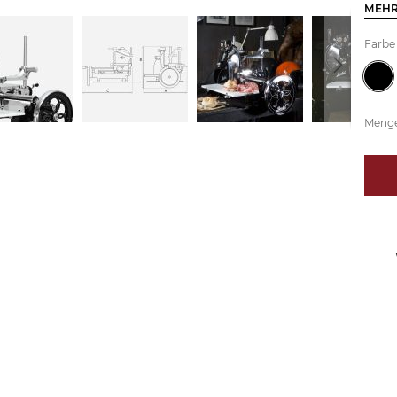
MEHR
Farbe
Meng