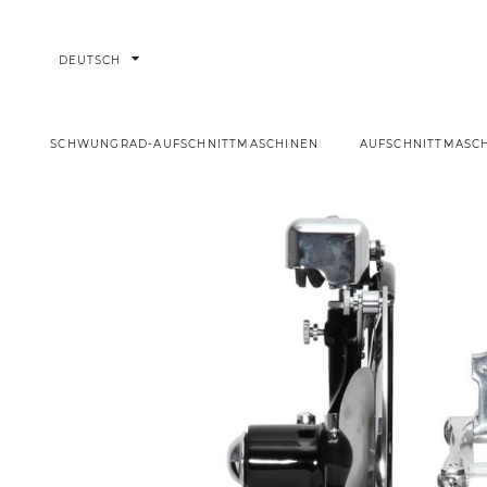
arrow_drop_down
DEUTSCH
SCHWUNGRAD-AUFSCHNITTMASCHINEN
AUFSCHNITTMASC
Schwungradmaschine Stella Duci P15 Schwarz
Startseite