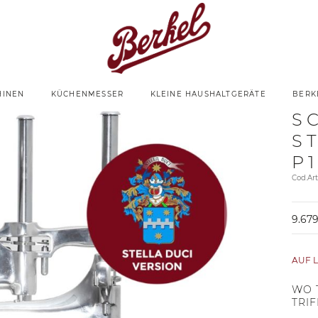
HINEN
KÜCHENMESSER
KLEINE HAUSHALTGERÄTE
BERK
S
S
P
Cod.A
9.679
AUF 
WO 
TRIF