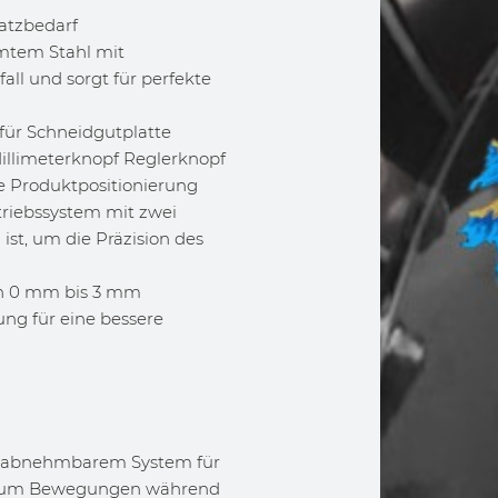
atzbedarf
mtem Stahl mit
fall und sorgt für perfekte
für Schneidgutplatte
illimeterknopf Reglerknopf
kte Produktpositionierung
triebssystem mit zwei
st, um die Präzision des
von 0 mm bis 3 mm
ung für eine bessere
it abnehmbarem System für
ng um Bewegungen während