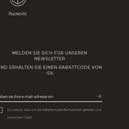
Rücktritt
MELDEN SIE SICH FÜR UNSEREN
NEWSLETTER
ND ERHALTEN SIE EINEN RABATTCODE VON
-5%
arrow_forward
eben sie ihre e-mail-adresse ein
Abonnieren
Ich erkläre, dass ich die
Datenschutzinformationen gelesen
und
verstanden habe