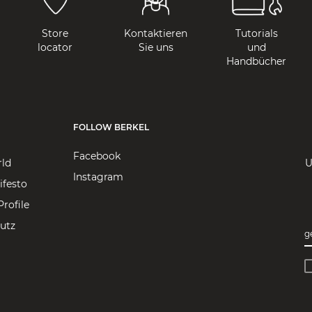
Store
Kontaktieren
Tutorials
locator
Sie uns
und
Handbücher
FOLLOW BERKEL
Facebook
rld
U
Instagram
ifesto
rofile
utz
g