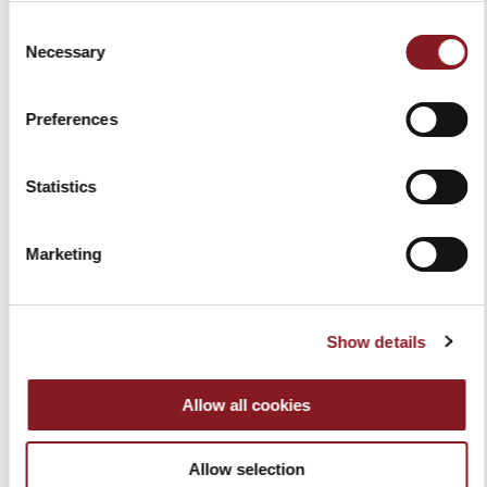
WIEDERHERSTELLUNGSSET
SLICER COVER ROT GRÖSSE
Consent
SCHWARZ #BERKELCARE
L
Necessary
Selection
99,00 €
50,00 €
In den Warenkorb
In den Warenkorb
Preferences
Statistics
Marketing
Show details
Allow all cookies
SLICER COVER SCHWARZ
SCHNEIDEBRETT FÜR
GRÖSSE L
AUFSCHNITTMASCHINEN
VOLANO
Allow selection
50,00 €