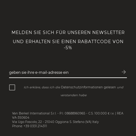
MELDEN SIE SICH FÜR UNSEREN NEWSLETTER
UND ERHALTEN SIE EINEN RABATTCODE VON
-5%
arrow_forward
geben sie ihre e-mail-adresse ein
Abonn
Ich erkläre, dass ich die
Datenschutzinformationen gelesen
und
verstanden habe
Van Berkel International S.r.l. - P.I. 08688960965 - C.S. 100.000 € i.v. | REA
VA-350604
Via Ugo Foscolo, 22 - 21040 Oggiona S. Stefano (VA) Italy
Phone: +39 0331.214311