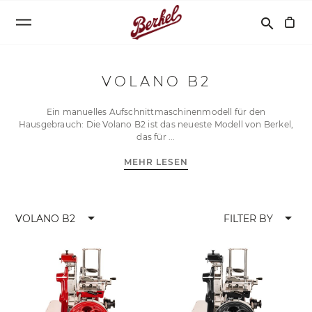
Suchen
search
VOLANO B2
Ein manuelles Aufschnittmaschinenmodell für den
Hausgebrauch: Die Volano B2 ist das neueste Modell von Berkel,
das für
MEHR LESEN
arrow_drop_down
arrow_drop_down
VOLANO B2
FILTER BY