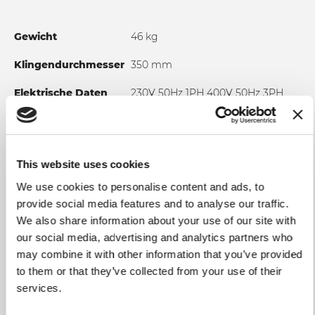
• Doppelte Schneidgutplatte, an den Seiten offen und für
eine perfekte Reinigung anzuheben
Gewicht
46 kg
• Restehalter, Schleifscheibe und Kappe können
herausgezogen werden
Klingendurchmesser
350 mm
• Abnehmbarer Anschlagplatte und Oberplatte aus
Elektrische Daten
230V 50Hz 1PH 400V 50Hz 3PH
Edelstahl
120V 50Hz 1PH 220V 60Hz 1 PH
Motorleistung
0,30-0,35kW
Klingenmaterial
100Cr6
This website uses cookies
We use cookies to personalise content and ads, to
Schnittbreite
0 – 24 mm
provide social media features and to analyse our traffic.
Schneidleistung
260 mm
We also share information about your use of our site with
(rund)
our social media, advertising and analytics partners who
may combine it with other information that you’ve provided
Schneidleistung
320x260 mm
to them or that they’ve collected from your use of their
(eckig)
services.
Einzelheiten
zahnradgetriebe; Metallgriffe,