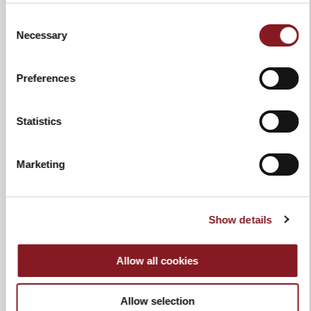
Metallbedienerschutz, frontaler
Schmieröl-Nachfüllbehälter,
Consent
Superglide®-Profil der
Necessary
Selection
Anschlagplatte mit Doppelwelle,
abnehmbarer Inox-Produkthalter
Preferences
Abnehmbare Teile
Restehalter deflector;
Messerschutzscheibe; Schlitten
Schneidgutplatte
Statistics
Schleifapparat
Schleifapparat integriert in einem
einzigen Bewegungssystem
Marketing
Show details
ZUR VERGLEICHSLISTE HINZUFÜGEN
Allow all cookies
MANUAL
TECHNISCHES ARBEITSBLATT
Allow selection