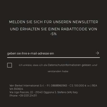
MELDEN SIE SICH FÜR UNSEREN NEWSLETTER
UND ERHALTEN SIE EINEN RABATTCODE VON
-5%
arrow_forward
geben sie ihre e-mail-adresse ein
Abonn
Ich erkläre, dass ich die
Datenschutzinformationen gelesen
und
verstanden habe
Van Berkel International S.r.l. - P.I. 08688960965 - C.S. 100.000 € i.v. | REA
VA-350604
Via Ugo Foscolo, 22 - 21040 Oggiona S. Stefano (VA) Italy
Phone: +39 0331.214311