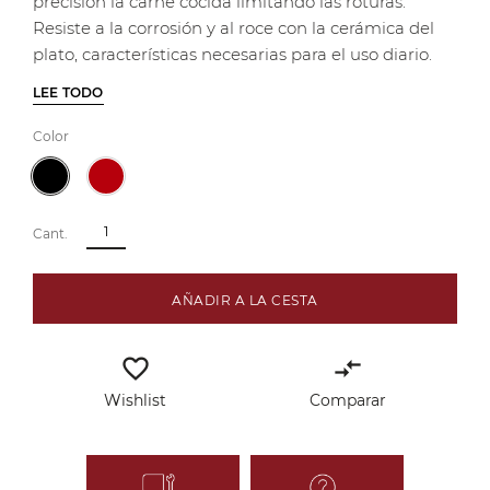
precisión la carne cocida limitando las roturas.
Resiste a la corrosión y al roce con la cerámica del
plato, características necesarias para el uso diario.
LEE TODO
Color
Cant.
AÑADIR A LA CESTA
favorite_border
compare_arrows
Wishlist
Comparar