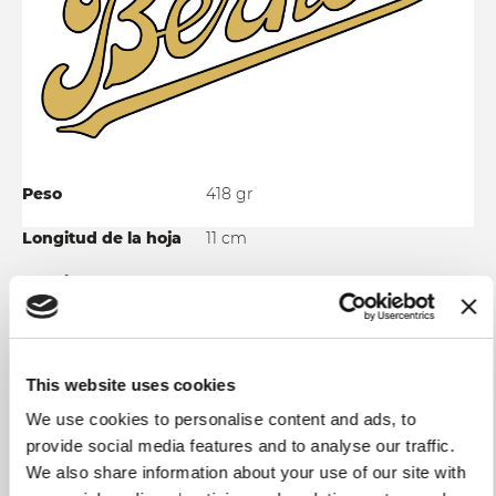
Peso
418 gr
Longitud de la hoja
11 cm
Longitud total
22 cm
Material de la hoja
Forjado en acero inoxidable 1.4116-
X50 Cr Mo V15; tratamiento
térmico 58/60 HRC
This website uses cookies
Sujeción
Mango pulido en polimetacrilato -
We use cookies to personalise content and ads, to
PMMA
provide social media features and to analyse our traffic.
We also share information about your use of our site with
Uso y mantenimiento
Recomendamos encarecidamente