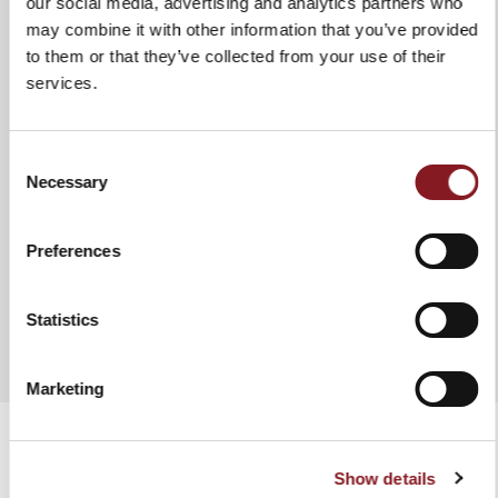
our social media, advertising and analytics partners who
un lavado manual en agua
may combine it with other information that you’ve provided
caliente para garantizar la
integridad del producto y una
to them or that they’ve collected from your use of their
mayor duración en el tiempo. En
services.
cualquier caso se recomienda
secar el cuchillo tras el lavado. No
utilizar tejidos y esponjas
Consent
abrasivos.
Necessary
Selection
Preferences
AÑADIR A COMPARAR
Statistics
Marketing
Show details