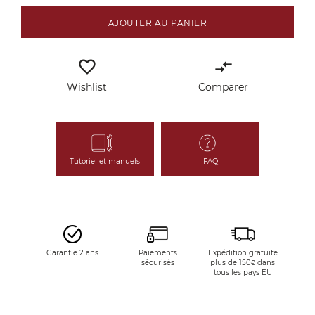
AJOUTER AU PANIER
favorite_border
compare_arrows
Wishlist
Comparer
Tutoriel et manuels
FAQ
Garantie 2 ans
Paiements
Expédition gratuite
sécurisés
plus de 150€ dans
tous les pays EU