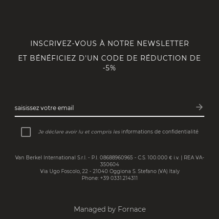
INSCRIVEZ-VOUS À NOTRE NEWSLETTER
ET BÉNÉFICIEZ D'UN CODE DE RÉDUCTION DE
-5%
arrow_forward
saisissez votre email
Inscri
Je déclare avoir lu et compris les
informations de confidentialité
Van Berkel International S.r.l. - P.I. 08688960965 - C.S. 100.000 € i.v. | REA VA-
350604
Via Ugo Foscolo, 22 - 21040 Oggiona S. Stefano (VA) Italy
Phone: +39 0331.214311
Managed by Fornace