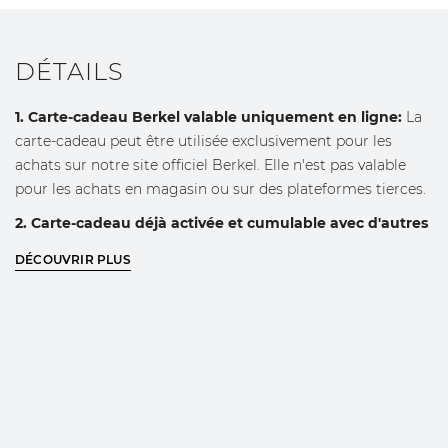
DÉTAILS
1. Carte-cadeau Berkel valable uniquement en ligne:
La
carte-cadeau peut être utilisée exclusivement pour les
achats sur notre site officiel Berkel. Elle n'est pas valable
pour les achats en magasin ou sur des plateformes tierces.
2. Carte-cadeau déjà activée et cumulable avec d'autres
cartes-cadeaux:
La carte-cadeau Berkel est déjà activée et
DÉCOUVRIR PLUS
peut être combinée avec d'autres cartes-cadeaux comme
mode de paiement lors du paiement.
3. Utilisation partielle ou totale:
Elle peut être utilisée pour
un achat unique ou pour plusieurs achats, jusqu'à
épuisement du solde disponible.
4. Date d'expiration:
La carte-cadeau a une date
d'expiration, qui sera clairement indiquée au moment de