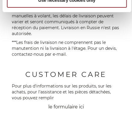
Use necessary cookies only
lundi au vendredi. Les jours fériés sont exclus. Pour
les produits plus exclusifs tels que les trancheuses
manuelles à volant, les délais de livraison peuvent
varier et seront communiqués à compter de
réception du paiement. Livraison en Russie n'est pas
autorisée.
***Les frais de livraison ne comprennent pas le
manutention ni la livraison à l’étage. Pour un devis,
contactez-nous par
e-mail
.
CUSTOMER CARE
Pour plus d'informations sur les produits, sur les
achats, pour l'assistance et les pièces détachées,
vous pouvez remplir
le formulaire
ici