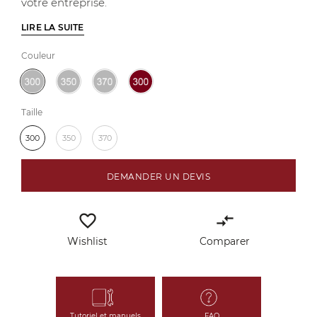
votre entreprise.
LIRE LA SUITE
Couleur
Taille
300
350
370
DEMANDER UN DEVIS
favorite_border
compare_arrows
Wishlist
Comparer
Tutoriel et manuels
FAQ