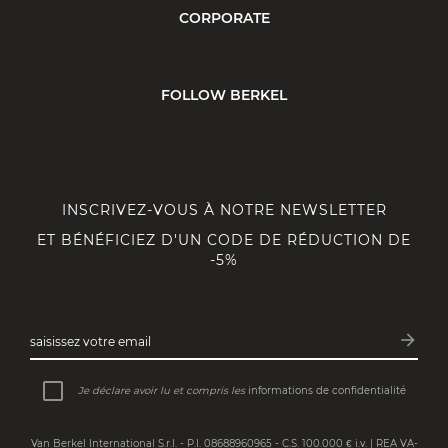
CORPORATE
FOLLOW BERKEL
INSCRIVEZ-VOUS À NOTRE NEWSLETTER
ET BÉNÉFICIEZ D'UN CODE DE RÉDUCTION DE
-5%
arrow_forward
saisissez votre email
Inscri
Je déclare avoir lu et compris les
informations de confidentialité
Van Berkel International S.r.l. - P.I. 08688960965 - C.S. 100.000 € i.v. | REA VA-