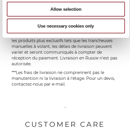
européens, pour des commandes de plus de 150,00
euros. Pour toutes les commandes dont le montant
Allow selection
est inférieur à ce seuil, le coût de l'expédition est à la
charge du client.
Use necessary cookies only
** Les livraisons se font au cours des jours ouvrés, du
lundi au vendredi. Les jours fériés sont exclus. Pour
les produits plus exclusifs tels que les trancheuses
manuelles à volant, les délais de livraison peuvent
varier et seront communiqués à compter de
réception du paiement. Livraison en Russie n'est pas
autorisée.
***Les frais de livraison ne comprennent pas le
manutention ni la livraison à l’étage. Pour un devis,
contactez-nous par
e-mail
.
-
CUSTOMER CARE