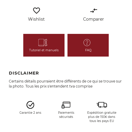
favorite_border
compare_arrows
Wishlist
Comparer
Tutoriel et manuels
FAQ
DISCLAIMER
Certains détails pourraient être différents de ce qui se trouve sur
la photo. Tous les prix s'entendent tva comprise
Garantie 2 ans
Paiements
Expédition gratuite
sécurisés
plus de 150€ dans
tous les pays EU