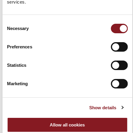
services.
FRAIS D'EXPÉDITION
Consent
Europe
GRATUIT*
Livraison en 6 - 10 jours
Necessary
Selection
à compter de la
Hors
À la charge
réception du paiement
UE
du
**
Preferences
destinataire,
en fonction
du pays de
destination
Statistics
Livraison en 6-10 jours ouvrables à compter de la
Marketing
réception du paiement.
Pour les produits plus exclusifs tels que les
trancheuses manuelles à volant, les délais de
livraison peuvent varier et seront communiqués à
Show details
compter de réception du paiement.
Nous vous enverrons un e-mail lorsque vos articles
seront expédiés.
Allow all cookies
* L'expédition est gratuite dans tous les pays