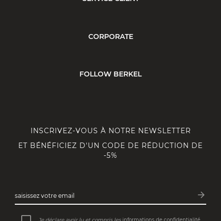
CORPORATE
FOLLOW BERKEL
INSCRIVEZ-VOUS À NOTRE NEWSLETTER
ET BÉNÉFICIEZ D'UN CODE DE RÉDUCTION DE
-5%
arrow_forward
saisissez votre email
Inscri
Je déclare avoir lu et compris les
informations de confidentialité