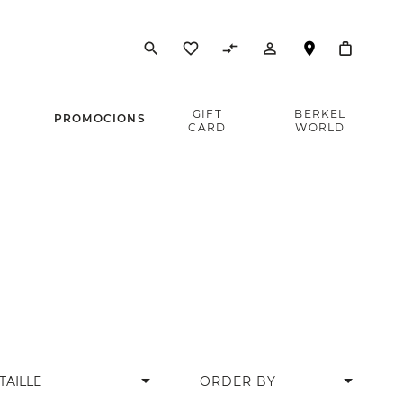
search
favorite_border
compare_arrows
person_outline
E
GIFT
BERKEL
PROMOCIONS
CARD
WORLD
arrow_drop_down
TAILLE