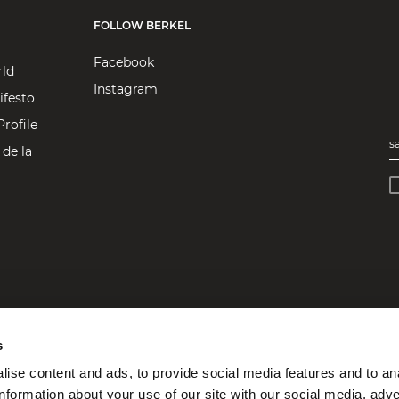
FOLLOW BERKEL
Facebook
rld
Instagram
ifesto
rofile
s
 de la
s
ise content and ads, to provide social media features and to an
information about your use of our site with our social media, adve