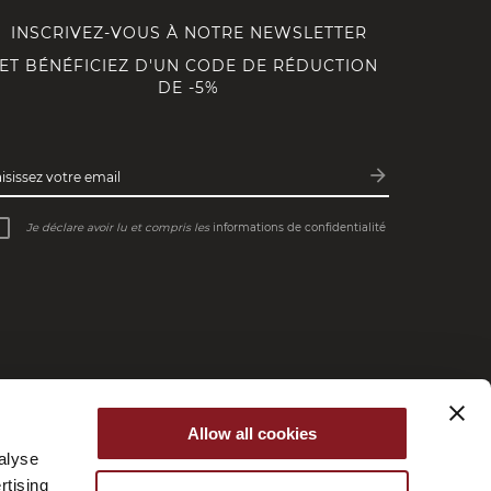
INSCRIVEZ-VOUS À NOTRE NEWSLETTER
ET BÉNÉFICIEZ D'UN CODE DE RÉDUCTION
DE -5%
arrow_forward
aisissez votre email
Inscription
Je déclare avoir lu et compris les
informations de confidentialité
Allow all cookies
alyse
rtising