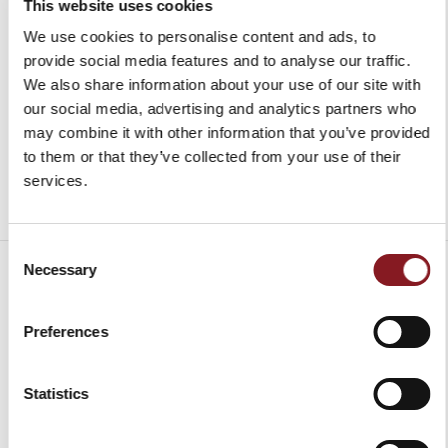
This website uses cookies
BERKEL VAKUUM
In den Warenkorb
499,00 €
We use cookies to personalise content and ads, to
In den Warenkorb
provide social media features and to analyse our traffic.
We also share information about your use of our site with
our social media, advertising and analytics partners who
may combine it with other information that you’ve provided
to them or that they’ve collected from your use of their
services.
Consent
Necessary
Selection
Preferences
VERSANDKOSTEN
Europa
GRATIS*
Lieferung in 6 -
Statistics
10 Werktagen
Ausserhalb
Zu Lasten des
nach