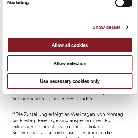
EU
Empfängers,
Zahlungseingang
Marketing
je nach
**
Bestimmungsland
Show details
Lieferung in 6-10 Werktagen nach
Zahlungseingang.
Für exklusivere Produkte wie manuelle Volano-
Allow all cookies
Schwungrad-aufschnittmaschinen können die
Lieferzeiten variieren und werden nach
Zahlungseingang mitgeteilt.
Allow selection
Wir senden Ihnen eine E-Mail, wenn Ihre Artikel
versendet werden.
*Der Versand ist für Bestellungen mit einem Wert
Use necessary cookies only
von über 150,00 Euro in allen EU Ländern kostenfrei.
Für alle Bestellungen unter diesem Wert gehen die
Versandkosten zu Lasten des Kunden.
**Die Zustellung erfolgt an Werktagen, von Montag
bis Freitag. Feiertage sind ausgenommen. Für
exklusivere Produkte wie manuelle Volano-
Schwungrad-aufschnittmaschinen können die