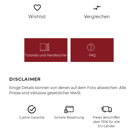
favorite_border
compare_arrows
Wishlist
Vergleichen
Tutorials und Handbücher
FAQ
DISCLAIMER
Einige Details können von denen auf dem Foto abweichen. Alle
Preise sind inklusive gesetzlicher MwSt.
2 jahre Garantie
Sichere Bezahiung
Freies Verschiffen
über 150€ für alle
EU-Länder