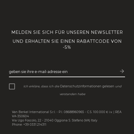
MELDEN SIE SICH FÜR UNSEREN NEWSLETTER
UND ERHALTEN SIE EINEN RABATTCODE VON
-5%
arrow_forward
geben sie ihre e-mail-adresse ein
Abonn
Ich erkläre, dass ich die
Datenschutzinformationen gelesen
und
verstanden habe
Van Berkel International S.r.l. - P.I. 08688960965 - C.S. 100.000 € i.v. | REA
VA-350604
Via Ugo Foscolo, 22 - 21040 Oggiona S. Stefano (VA) Italy
Phone: +39 0331.214311