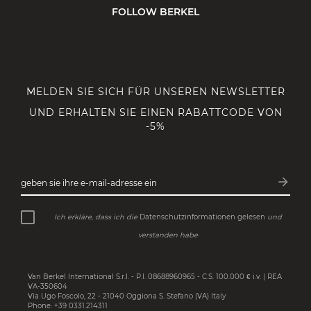
FOLLOW BERKEL
MELDEN SIE SICH FÜR UNSEREN NEWSLETTER
UND ERHALTEN SIE EINEN RABATTCODE VON
-5%
arrow_forward
geben sie ihre e-mail-adresse ein
Abonn
Ich erkläre, dass ich die
Datenschutzinformationen gelesen
und
verstanden habe
Van Berkel International S.r.l. - P.I. 08688960965 - C.S. 100.000 € i.v. | REA
VA-350604
Via Ugo Foscolo, 22 - 21040 Oggiona S. Stefano (VA) Italy
Phone: +39 0331.214311