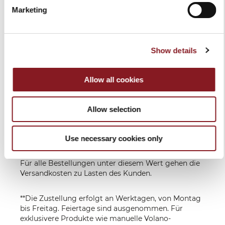
Ausserhalb
Zu Lasten des
nach
Marketing
EU
Empfängers,
Zahlungseingang
je nach
**
Bestimmungsland
Show details
Lieferung in 6-10 Werktagen nach
Zahlungseingang.
Für exklusivere Produkte wie manuelle Volano-
Allow all cookies
Schwungrad-aufschnittmaschinen können die
Lieferzeiten variieren und werden nach
Zahlungseingang mitgeteilt.
Allow selection
Wir senden Ihnen eine E-Mail, wenn Ihre Artikel
versendet werden.
Use necessary cookies only
*Der Versand ist für Bestellungen mit einem Wert
von über 150,00 Euro in allen EU Ländern kostenfrei.
Für alle Bestellungen unter diesem Wert gehen die
Versandkosten zu Lasten des Kunden.
**Die Zustellung erfolgt an Werktagen, von Montag
bis Freitag. Feiertage sind ausgenommen. Für
exklusivere Produkte wie manuelle Volano-