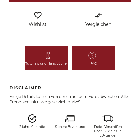
favorite_border
compare_arrows
Wishlist
Vergleichen
Tutorials und Handbücher
FAQ
DISCLAIMER
Einige Details können von denen auf dem Foto abweichen. Alle
Preise sind inklusive gesetzlicher MwSt.
2 jahre Garantie
Sichere Bezahiung
Freies Verschiffen
über 150€ für alle
EU-Länder