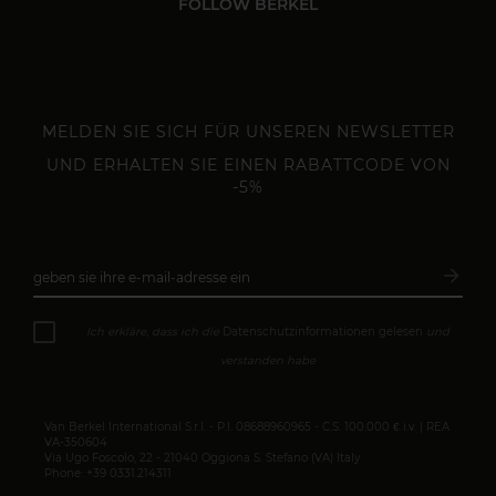
FOLLOW BERKEL
MELDEN SIE SICH FÜR UNSEREN NEWSLETTER
UND ERHALTEN SIE EINEN RABATTCODE VON
-5%
arrow_forward
geben sie ihre e-mail-adresse ein
Abonn
Ich erkläre, dass ich die
Datenschutzinformationen gelesen
und
verstanden habe
Van Berkel International S.r.l. - P.I. 08688960965 - C.S. 100.000 € i.v. | REA
VA-350604
Via Ugo Foscolo, 22 - 21040 Oggiona S. Stefano (VA) Italy
Phone: +39 0331.214311