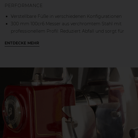
PERFORMANCE
Verstellbare Füße in verschiedenen Konfigurationen
300 mm 100cr6 Messer aus verchromtem Stahl mit
professionellem Profil: Reduziert Abfall und sorgt für
perfekte Scheiben
ENTDECKE MEHR
Schnelles Vor- und Rücklaufsystem für Schneidgutplatte
kombiniert mit einem manuellen Millimeterknopf
Reglerknopf für die schnittdicke für eine perfekte
Produktpositionierung
Schleifvorrichtung, der in einem Betriebssystem mit
zwei getrennten Bewegungen enthalten ist, um die
Präzision des Schärfens zu erhöhen
Reglerknopf für die schnittdicke von 0 mm bis 1,5 mm
Restehalter mit erleichterter Kupplung für eine bessere
Scheibenentfernung
REINIGUNG & HYGIENE
Schneidgutplatte mit abnehmbarem System für eine