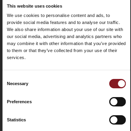
Einzelheiten
Mattierter Details und
This website uses cookies
Oberflächen,
X
Schraubmechanismus zum
We use cookies to personalise content and ads, to
Öffnen des Klingenschutzes.
provide social media features and to analyse our traffic.
We also share information about your use of our site with
Abnehmbare Teile
Restehalter deflector;
our social media, advertising and analytics partners who
Auffangteller; Schneidgutplatte
may combine it with other information that you’ve provided
Schleifapparat
Schleifapparat integriert in ein
to them or that they’ve collected from your use of their
Zwei-Bewegungssystem
services.
REGISTRIERE DICH FÜR
UNSEREN NEWSLETTER
Consent
Necessary
und erhalten Sie sofort einen Rabattcode von
Selection
ZUR VERGLEICHSLISTE HINZUFÜGEN
-5%
Bleiben Sie über die neuesten Nachrichten und
Preferences
MANUAL
Aktionen auf dem Laufenden!
TECHNISCHES ARBEITSBLATT
E-
Statistics
Mail