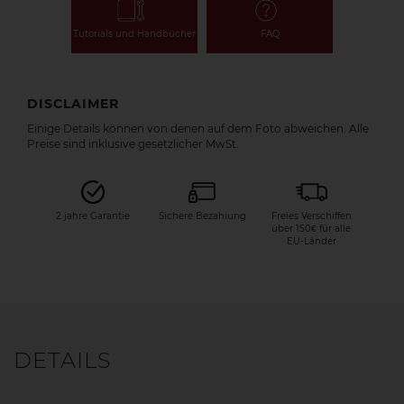
Tutorials und Handbücher
FAQ
DISCLAIMER
Einige Details können von denen auf dem Foto abweichen. Alle
Preise sind inklusive gesetzlicher MwSt.
2 jahre Garantie
Sichere Bezahiung
Freies Verschiffen
über 150€ für alle
EU-Länder
DETAILS