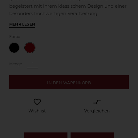
begeistert mit ihrem klassischem Design und einer
besonders hochwertigen Verarbeitung.
MEHR LESEN
Farbe
Menge
IN DEN WARENKORB
favorite_border
compare_arrows
Wishlist
Vergleichen