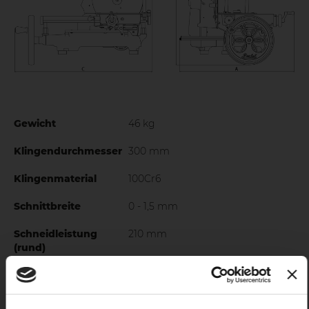
Ergonomische Bedienelemente aus schwarz eloxiertem
Aluminium in bequemer Position, um den Griff zu
maximieren und den Aufwand für den Bediener zu
minimieren
Gewicht
46 kg
Klingendurchmesser
300 mm
Klingenmaterial
100Cr6
Schnittbreite
0 - 1,5 mm
Schneidleistung
210 mm
(rund)
Schneidleistung
270x210 mm
(eckig)