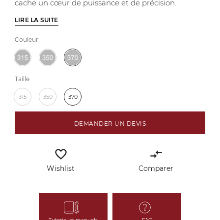
cache un cœur de puissance et de précision.
LIRE LA SUITE
Couleur
Taille
315
350
370
DEMANDER UN DEVIS
favorite_border
compare_arrows
Wishlist
Comparer