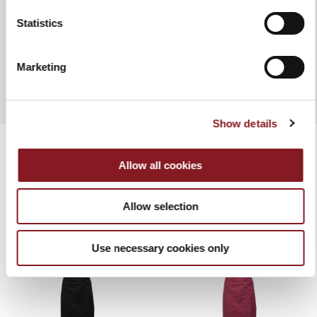
AJOUTER AU COMPARATEUR
Statistics
MANUAL
Marketing
FICHE TECHNIQUE
Show details
Allow all cookies
PRODUITS APPARENTÉS
Allow selection
Use necessary cookies only