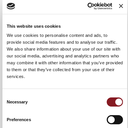
Capacité de découpe
370x260 mm
(rectangulaire)
Détails
Transmission par engrenages,
This website uses cookies
poignées en matière plastique
We use cookies to personalise content and ads, to
rouge, protection de l'opérateur
en plexiglass, réservoir frontal de
provide social media features and to analyse our traffic.
remplissage d'huile de
We also share information about your use of our site with
lubrification, profil Superglide® de
our social media, advertising and analytics partners who
la plaque de jauge à double vague,
may combine it with other information that you’ve provided
support de produit amovible en
to them or that they’ve collected from your use of their
aluminium avec embouts en acier
services.
Pièces amovibles
Deflecteur de tranche; Disque
pare-lame; Plateau port-aliment
Consent
Affûteur
inclus, avec un seul mouvement
Necessary
Selection
Preferences