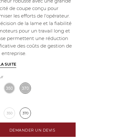
cheur robuste avec une grande
cité de coupe conçu pour
iser les efforts de l'opérateur.
écision de la lame et la fiabilité
moteurs pour un travail long et
nse permettent une réduction
ficative des coûts de gestion de
 entreprise.
LA SUITE
ur
350
370
DEMANDER UN DEVIS