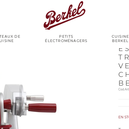
TEAUX DE
PETITS
CUISIN
UISINE
ÉLECTROMÉNAGERS
BERKEL
E
T
V
C
B
Cod.A
EN S