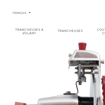
arrow_drop_down
FRANÇAIS
TRANCHEUSES À
COU
TRANCHEUSES
VOLANT
C
Essentia Trancheuse verticale charcuterie BES370
Accueil