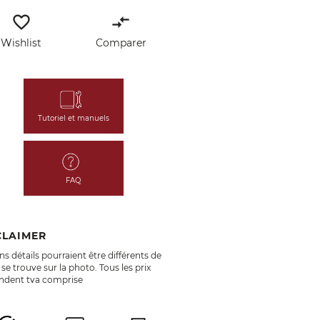
favorite_border
compare_arrows
Wishlist
Comparer
Tutoriel et manuels
FAQ
CLAIMER
ns détails pourraient être différents de
 se trouve sur la photo. Tous les prix
endent tva comprise