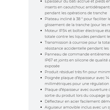
Épaisseur du bâti accrue et pieds e
inserts en caoutchouc antidérapants
pendant les opérations de tranche
Plateau incliné à 38 ° pour faciliter 
glissement de la tranche (pour les 
Moteur IP34 et boîtier électrique é
totale contre les liquides pendant l
Transmission à courroie pour la total
résistance accidentelle pendant les
Panneau de commande entièrement
IP67 et joints en silicone de qualit
exposée
Produit résiduel très fin pour minim
Poignée plaque d’épaisseur avec 14 
millimétriques pour une régulation 
Plaque d’épaisseur avec ouverture obl
sortie du produit lors du coupage (p
Déflecteur en acier facilement dé
Aiguiseur amovible inclus avec un s