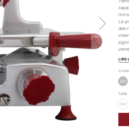
Tran
capa
minim
La pr
des 
inte
signi
votre
LIRE 
Coule
Taille
300