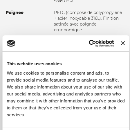
58/60 HRC
Poignée
PETC (composé de polypropylène
+ acier inoxydable 316L). Finition
satinée avec poignée
ergonomique.
Utilisation et
Nous recommandons fortement
entretien
le lavage manuel à l'eau chaude
afin de garantir l'intégrité et la
durabilité du produit. Il est
This website uses cookies
suggéré de sécher le couteau
après chaque lavage. N'utilisez pas
We use cookies to personalise content and ads, to
de tissus ou d'éponges abrasifs.
provide social media features and to analyse our traffic.
We also share information about your use of our site with
our social media, advertising and analytics partners who
may combine it with other information that you’ve provided
to them or that they’ve collected from your use of their
AJOUTER AU COMPARATEUR
services.