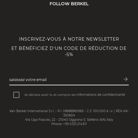
FOLLOW BERKEL
INSCRIVEZ-VOUS À NOTRE NEWSLETTER
ET BÉNÉFICIEZ D'UN CODE DE RÉDUCTION DE
-5%
arrow_forward
saisissez votre email
Inscri
Je déclare avoir lu et compris les
informations de confidentialité
Van Berkel International S.r.l. - P.I. 08688960965 - C.S. 100.000 € i.v. | REA VA-
350604
Via Ugo Foscolo, 22 - 21040 Oggiona S. Stefano (VA) Italy
Phone: +39 0331.214311