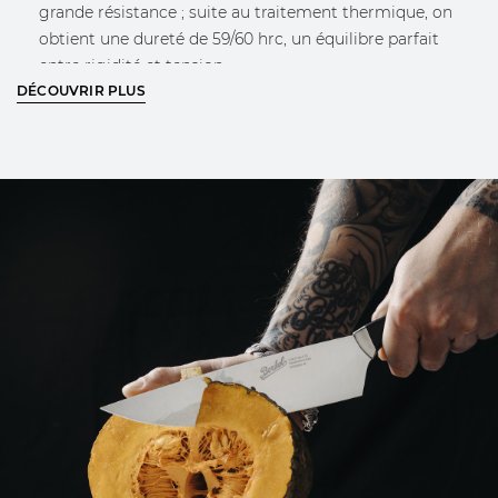
grande résistance ; suite au traitement thermique, on
obtient une dureté de 59/60 hrc, un équilibre parfait
entre rigidité et tension.
DÉCOUVRIR PLUS
Meulage, trempe, satinage, affûtage réalisés selon des
techniques traditionnelles.
Bague frontale pour un blocage parfaite de la lame.
Plus grand grip = sécurité plus grande : le polymère
thermoplastique spécial, si mouillé, il augmente le grip.
La bague postérieure garantit un équilibre parfait grâce
à l’insertion de bille en acier. « B » en relief !
Manche « technique » imprimé en polymère
thermoplastique avec poignée directe pour une
ergonomie maximale d’utilisation et suggérer la prise
correcte
EN SAVOIR PLUS