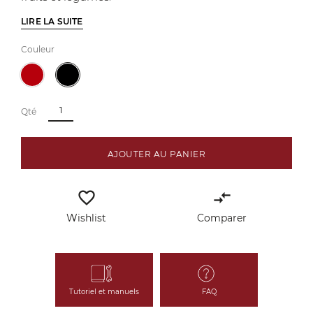
LIRE LA SUITE
Couleur
Qté
AJOUTER AU PANIER
favorite_border
compare_arrows
Wishlist
Comparer
Tutoriel et manuels
FAQ