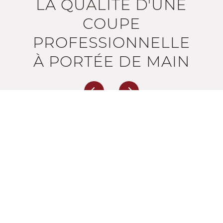
S
LA QUALITÉ D'UNE
COUPE
INE
PROFESSIONNELLE
ME
À PORTÉE DE MAIN
arrow_back
arrow_forward
Previous
Next
slide
slide