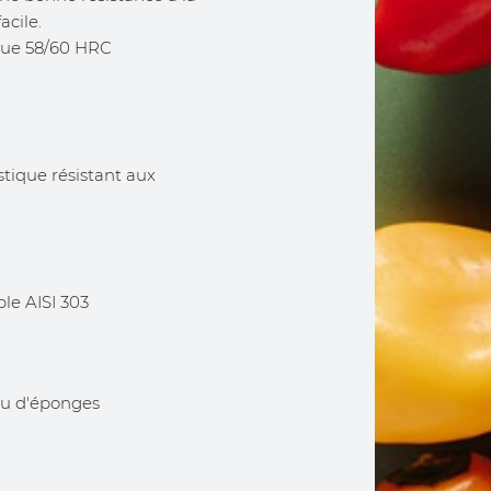
acile.
que 58/60 HRC
ique résistant aux
ble AISI 303
 ou d'éponges