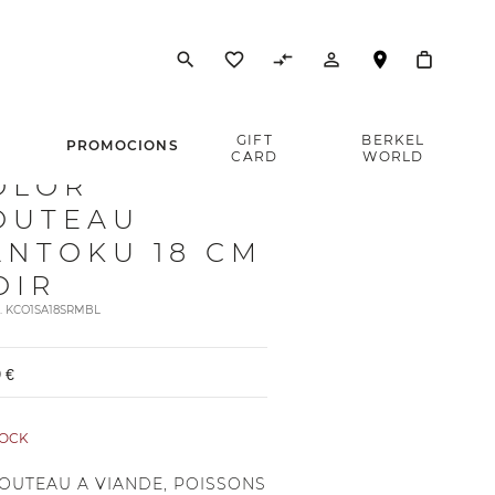
search
favorite_border
compare_arrows
person_outline
E
GIFT
BERKEL
PROMOCIONS
CARD
WORLD
OLOR
OUTEAU
ANTOKU 18 CM
OIR
t. KCO1SA18SRMBL
 €
TOCK
COUTEAU A VIANDE, POISSONS