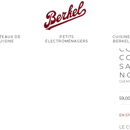
TEAUX DE
PETITS
CUISIN
UISINE
ÉLECTROMÉNAGERS
BERKEL
C
C
S
N
Cod.Ar
59,00
EN S
LE 