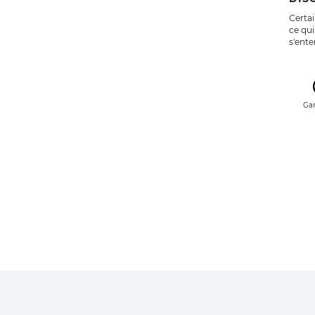
Certai
ce qui
s'ent
Gar