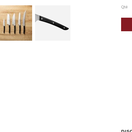
Qté
DIS