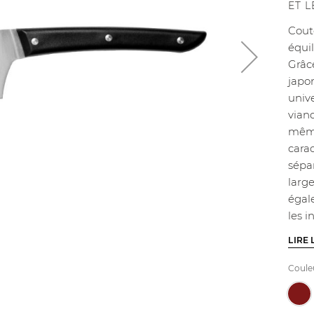
ET 
Cout
équil
Grâc
japon
univ
viand
même
carac
sépa
larg
égal
les 
LIRE 
Coule