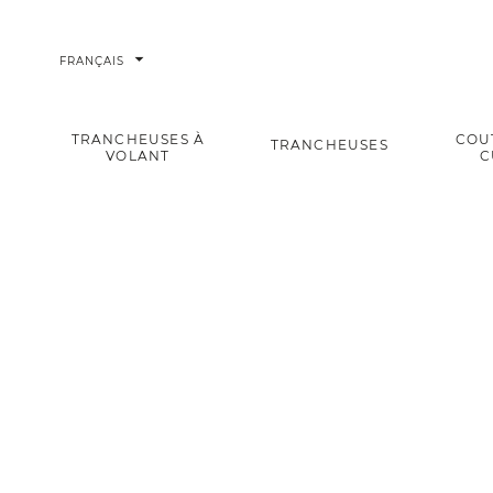
arrow_drop_down
FRANÇAIS
TRANCHEUSES À
COU
TRANCHEUSES
VOLANT
C
COLOR COUTEAU SANTOKU 18 CM NOIR
Accueil