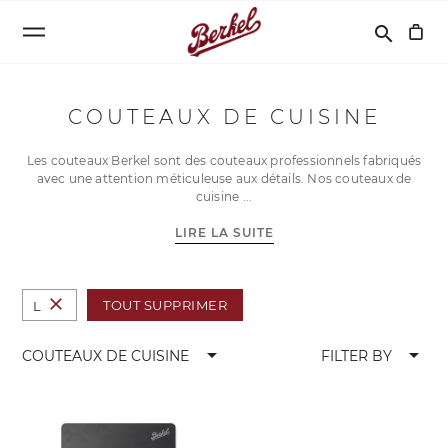
Recherche
search
COUTEAUX DE CUISINE
Les couteaux Berkel sont des couteaux professionnels fabriqués
avec une attention méticuleuse aux détails. Nos couteaux de
cuisine
LIRE LA SUITE
close
TOUT SUPPRIMER
L
arrow_drop_down
arrow_drop_down
COUTEAUX DE CUISINE
FILTER BY