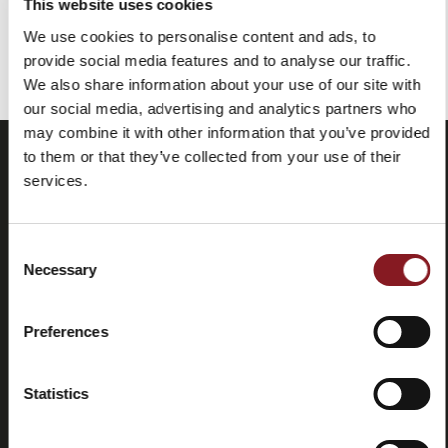
This website uses cookies
We use cookies to personalise content and ads, to
Vous avez vu tous les produits de la catégorie
provide social media features and to analyse our traffic.
We also share information about your use of our site with
our social media, advertising and analytics partners who
may combine it with other information that you’ve provided
to them or that they’ve collected from your use of their
services.
Consent
Necessary
Selection
Preferences
Foire aux
Store
questions
locator
(FAQ)
Statistics