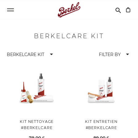
Recherche
search
BERKELCARE KIT
arrow_drop_down
arrow_drop_down
BERKELCARE KIT
FILTER BY
KIT NETTOYAGE
KIT ENTRETIEN
#BERKELCARE
#BERKELCARE