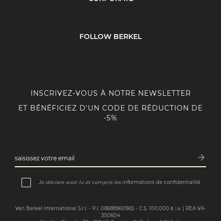
FOLLOW BERKEL
INSCRIVEZ-VOUS À NOTRE NEWSLETTER
ET BÉNÉFICIEZ D'UN CODE DE RÉDUCTION DE
-5%
arrow_forward
saisissez votre email
Inscri
Je déclare avoir lu et compris les
informations de confidentialité
Van Berkel International S.r.l. - P.I. 08688960965 - C.S. 100.000 € i.v. | REA VA-
350604