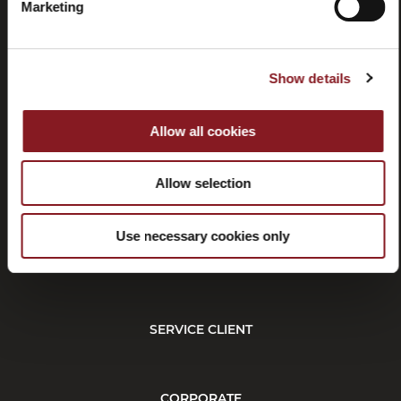
Marketing
Contactez-
Tutorial
Show details
nous
et
manuels
Allow all cookies
Allow selection
Use necessary cookies only
Résiliation
SERVICE CLIENT
CORPORATE