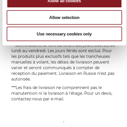
Allow all cookies
seront expédiés.
* L'expédition est gratuite dans tous les pays
Allow selection
européens, pour des commandes de plus de 150,00
euros. Pour toutes les commandes dont le montant
est inférieur à ce seuil, le coût de l'expédition est à la
Use necessary cookies only
charge du client.
** Les livraisons se font au cours des jours ouvrés, du
lundi au vendredi. Les jours fériés sont exclus. Pour
les produits plus exclusifs tels que les trancheuses
manuelles à volant, les délais de livraison peuvent
varier et seront communiqués à compter de
réception du paiement. Livraison en Russie n'est pas
autorisée.
***Les frais de livraison ne comprennent pas le
manutention ni la livraison à l’étage. Pour un devis,
contactez-nous par
e-mail
.
-