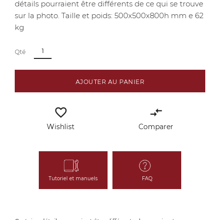
détails pourraient être différents de ce qui se trouve
sur la photo. Taille et poids: 500x500x800h mm e 62
kg
Qté
AJOUTER AU PANIER
favorite_border
compare_arrows
Wishlist
Comparer
Tutoriel et manuels
FAQ