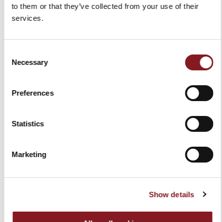
to them or that they’ve collected from your use of their
services.
FRAIS D'EXPÉDITION
Consent
Necessary
Selection
Europe
GRATUIT*
Livraison en 6 - 10 jours
à compter de la
Hors
À la charge
réception du paiement
Preferences
UE
du
**
destinataire,
en fonction
Statistics
du pays de
destination
Marketing
Livraison en 6-10 jours ouvrables à compter de la
réception du paiement.
Pour les produits plus exclusifs tels que les
trancheuses manuelles à volant, les délais de
Show details
livraison peuvent varier et seront communiqués à
compter de réception du paiement.
Nous vous enverrons un e-mail lorsque vos articles