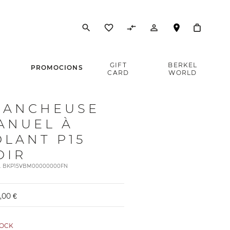
search
favorite_border
compare_arrows
person_outline
E
GIFT
BERKEL
PROMOCIONS
CARD
WORLD
RANCHEUSE
ANUEL À
OLANT P15
OIR
rt. BKP15VBM00000000FN
,00 €
TOCK