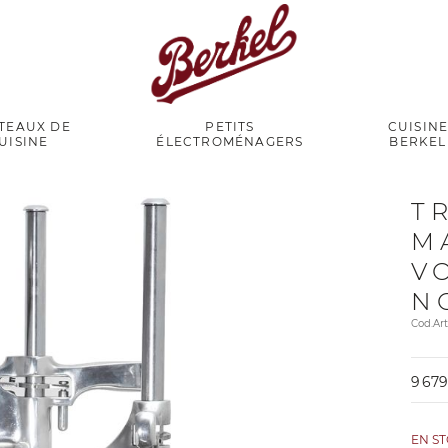
TEAUX DE
PETITS
CUISIN
UISINE
ÉLECTROMÉNAGERS
BERKEL
T
M
V
N
Cod.A
9 679
EN S