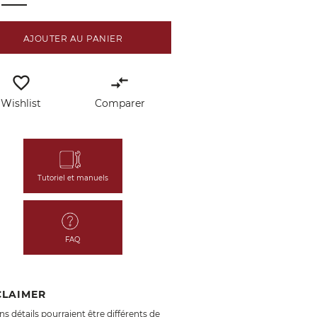
AJOUTER AU PANIER
favorite_border
compare_arrows
Wishlist
Comparer
Tutoriel et manuels
FAQ
CLAIMER
ns détails pourraient être différents de