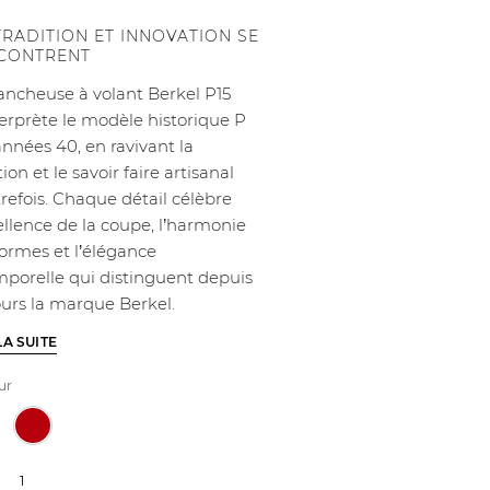
TRADITION ET INNOVATION SE
CONTRENT
rancheuse à volant Berkel P15
terprète le modèle historique P
années 40, en ravivant la
tion et le savoir faire artisanal
refois. Chaque détail célèbre
ellence de la coupe, l’harmonie
formes et l’élégance
mporelle qui distinguent depuis
ours la marque Berkel.
LA SUITE
ur