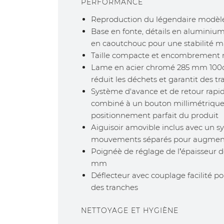
PERFORMANCE
Reproduction du légendaire modèl
Base en fonte, détails en aluminium 
en caoutchouc pour une stabilité ma
Taille compacte et encombrement
Lame en acier chromé 285 mm 100cr6
réduit les déchets et garantit des tr
Système d'avance et de retour rapid
combiné à un bouton millimétriqu
positionnement parfait du produit
Aiguisoir amovible inclus avec un s
mouvements séparés pour augmenter
Poignéè de réglage de l’épaisseur 
mm
Déflecteur avec couplage facilité p
des tranches
NETTOYAGE ET HYGIÈNE