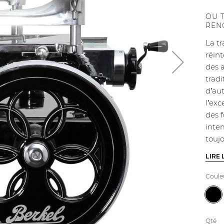
OU 
REN
La t
réin
des 
tradi
d’aut
l’exc
des 
inte
touj
LIRE 
Coule
Qté