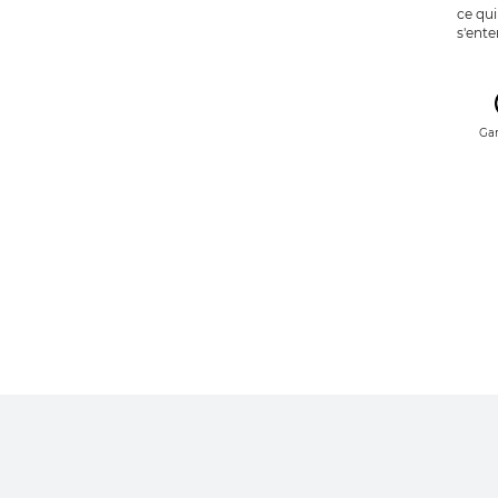
ce qui
s'ent
Gar