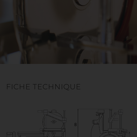
élimination des tranches
NETTOYAGE ET HYGIÈNE
Plateau port-aliment en acier inox amovible pour un
nettoyage facile de la machine
Presse-aliment en acier inox pour un verrouillage
complet du produit
Grand espace pour un nettoyage rapide et facile et
compartiment de collecte de ferraille arrière
Système de retrait rapide du déflecteur de tranche pour
un nettoyage facile de la machine
Plaque de réception amovible en pâte de verre blanche
FICHE TECHNIQUE
SÉCURITÉ
Pare-lame avec système d'ouverture manuelle pour une
meilleure sécurité
Anneau de protection arrière de lame pour une
meilleure sécurité