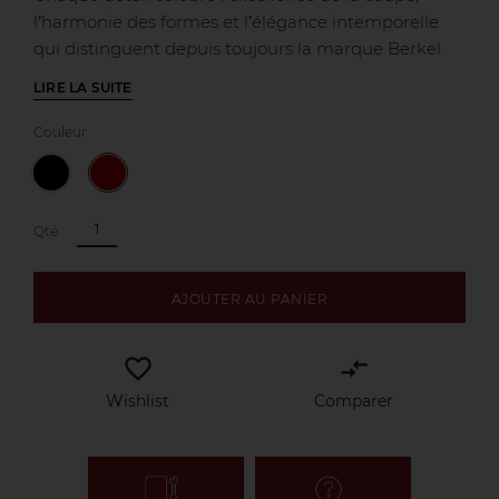
l’harmonie des formes et l’élégance intemporelle
qui distinguent depuis toujours la marque Berkel.
LIRE LA SUITE
Couleur
Qté
AJOUTER AU PANIER
favorite_border
compare_arrows
Wishlist
Comparer