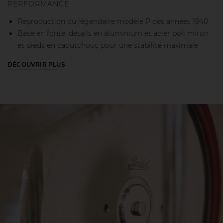
PERFORMANCE
Reproduction du légendaire modèle P des années 1940
Base en fonte, détails en aluminium et acier poli miroir
et pieds en caoutchouc pour une stabilité maximale
pendant l'utilisation
DÉCOUVRIR PLUS
Taille compacte et encombrement minimal
Lame en acier chromé 285 mm 100cr6 avec profil
professionnel: réduit les déchets et garantit des tranches
parfaites
Système d'avance et de retour rapide des assiettes
alimentaires combiné à un bouton millimétrique
manuel pour un positionnement parfait du produit
Aiguisoir amovible inclus avec un système d'exploitation
à deux mouvements séparés pour augmenter la
précision de l'affûtage
Poignéè de réglage de l’épaisseur de la tranche de 0 mm
à 3 mm
Déflecteur avec couplage facilité pour une meilleure