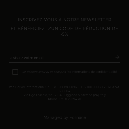
INSCRIVEZ-VOUS À NOTRE NEWSLETTER
ET BÉNÉFICIEZ D'UN CODE DE RÉDUCTION DE
-5%
arrow_forward
saisissez votre email
Inscri
Je déclare avoir lu et compris les
informations de confidentialité
Van Berkel International S.r.l. - P.I. 08688960965 - C.S. 100.000 € i.v. | REA VA-
350604
Via Ugo Foscolo, 22 - 21040 Oggiona S. Stefano (VA) Italy
Phone: +39 0331.214311
Managed by Fornace