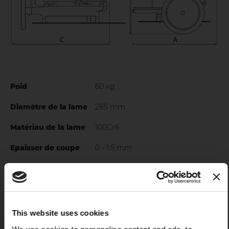
Commandes ergonomiques en position confortable
pour maximiser la prise en main et minimiser tout effort
pour l'opérateur
Poid
60 kg
Diamètre de la lame
285 mm
Matériau de la lame
100Cr6
Epaisser de coupe
0 - 1.5 mm
Capacité de découpe
180 mm
(circulaire)
Capacité de découpe
210x180 mm
(rectangulaire)
This website uses cookies
X