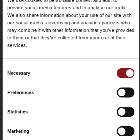
We use cookies to personalise content and ads, to
Détails
Corps de machine en fonte
provide social media features and to analyse our traffic.
Pièces amovibles
Deflecteur de tranche; Plateau de
We also share information about your use of our site with
récupération; Plateau port-
our social media, advertising and analytics partners who
aliment;
may combine it with other information that you’ve provided
to them or that they’ve collected from your use of their
Affûteur
inclus, avec deux mouvements
services.
ABONNEZ-VOUS À NOTRE
LETTRE D'INFORMATION
Consent
Necessary
et bénéficiez immédiatement d'un code de
AJOUTER AU COMPARATEUR
Selection
-5%
réduction de
MANUAL
Restez à jour sur les dernières nouvelles et
Preferences
promotions!
FICHE TECHNIQUE
Email
Statistics
Marketing
S'ABONNER