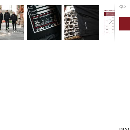
Qté
DIS