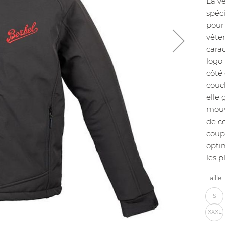
La v
spéc
pour
vête
carac
logo
côté 
couc
elle 
mouv
de co
coupe
opti
les p
Taille
S
XXXL