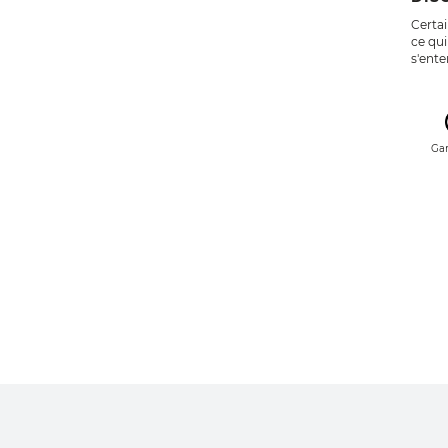
Certai
ce qui
s'ent
Gar