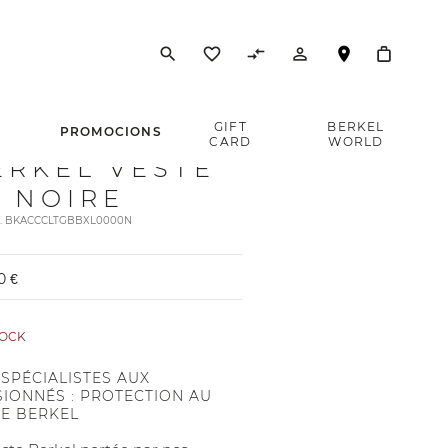
search
favorite_border
compare_arrows
person_outline
E
GIFT
BERKEL
PROMOCIONS
CARD
WORLD
ERKEL VESTE
L NOIRE
rt. BKACCCLTGBBXL0000N
0 €
TOCK
 SPÉCIALISTES AUX
SIONNÉS : PROTECTION AU
LE BERKEL