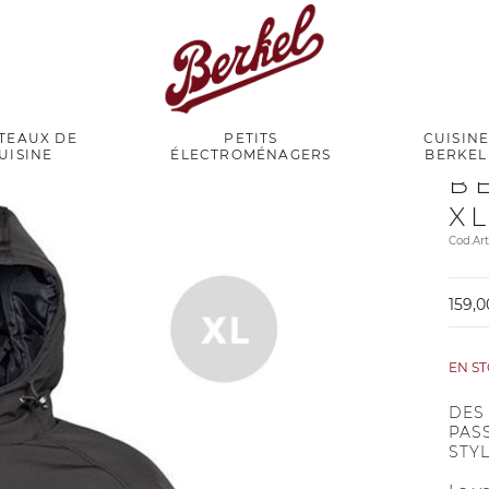
TEAUX DE
PETITS
CUISIN
UISINE
ÉLECTROMÉNAGERS
BERKEL
B
X
Cod.A
159,0
EN S
DES
PAS
STY