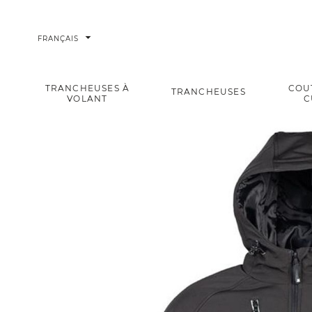
arrow_drop_down
FRANÇAIS
TRANCHEUSES À
COU
TRANCHEUSES
VOLANT
C
Berkel Veste XL Noire
Accueil