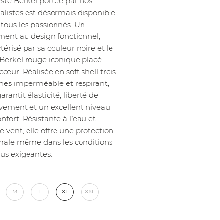
este Berkel portée par nos
ialistes est désormais disponible
 tous les passionnés. Un
ment au design fonctionnel,
térisé par sa couleur noire et le
 Berkel rouge iconique placé
cœur. Réalisée en soft shell trois
hes imperméable et respirant,
garantit élasticité, liberté de
ement et un excellent niveau
nfort. Résistante à l’eau et
 vent, elle offre une protection
male même dans les conditions
lus exigeantes.
M
L
XL
XXL