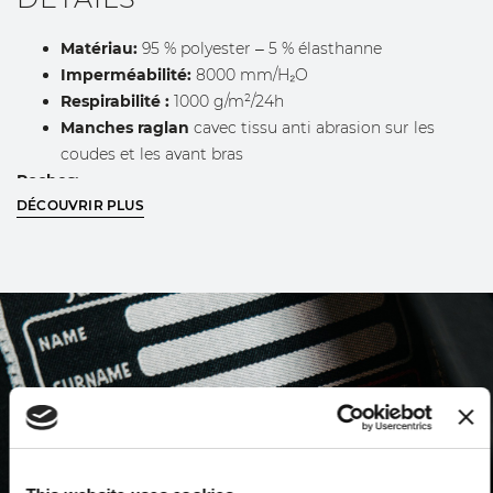
Matériau:
95 % polyester – 5 % élasthanne
Imperméabilité:
8000 mm/H₂O
Respirabilité :
1000 g/m²/24h
Manches raglan
cavec tissu anti abrasion sur les
coudes et les avant bras
Poches:
DÉCOUVRIR PLUS
Deux poches extérieures zippées
Une poche poitrine zippée avec bande réfléchissante
Une poche intérieure avec fermeture velcro
Capuche rembourrée
réglable à l’aide d’un cordon
INSTRUCTIONS DE LAVAGE
Avant le lavage, vérifier attentivement l’étiquette
interne du vêtement.
Lavage en machine, à l’envers et avec les fermetures
éclair fermées, à une température maximale de 40 °C,
avec des couleurs similaires.