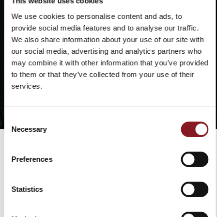
This website uses cookies
Pour un résultat optimal, utiliser des détergents doux.
X
We use cookies to personalise content and ads, to
provide social media features and to analyse our traffic.
We also share information about your use of our site with
our social media, advertising and analytics partners who
may combine it with other information that you’ve provided
to them or that they’ve collected from your use of their
services.
ABONNEZ-VOUS À NOTRE
LETTRE D'INFORMATION
Consent
Necessary
et bénéficiez immédiatement d'un code de
Selection
-5%
réduction de
Restez à jour sur les dernières nouvelles et
Preferences
promotions!
FRAIS D'EXPÉDITION
Email
Statistics
Europe
GRATUIT*
Livraison en 6 - 10 jours
à compter de la