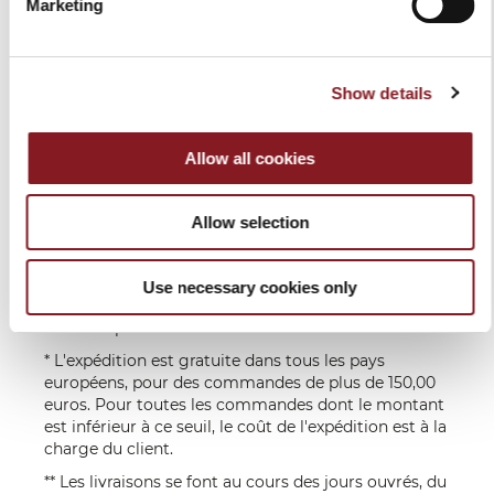
Marketing
S'ABONNER
Hors
À la charge
réception du paiement
UE
du
**
destinataire,
Je déclare avoir lu et compris les
informations de
confidentialité
en fonction
Show details
du pays de
SUIVEZ-NOUS AUSSI NOS SOCIAL NETWORK
destination
Allow all cookies
Livraison en 6-10 jours ouvrables à compter de la
réception du paiement.
Pour les produits plus exclusifs tels que les
Allow selection
Facebook
Instagram
trancheuses manuelles à volant, les délais de
livraison peuvent varier et seront communiqués à
compter de réception du paiement.
Use necessary cookies only
Nous vous enverrons un e-mail lorsque vos articles
seront expédiés.
* L'expédition est gratuite dans tous les pays
européens, pour des commandes de plus de 150,00
euros. Pour toutes les commandes dont le montant
est inférieur à ce seuil, le coût de l'expédition est à la
charge du client.
** Les livraisons se font au cours des jours ouvrés, du