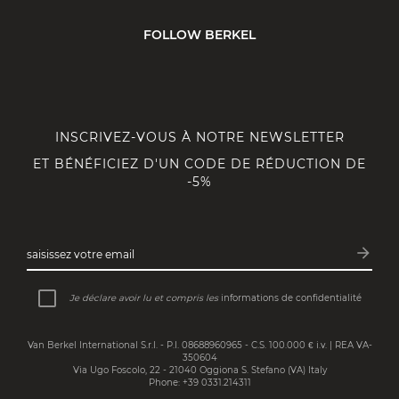
FOLLOW BERKEL
INSCRIVEZ-VOUS À NOTRE NEWSLETTER
ET BÉNÉFICIEZ D'UN CODE DE RÉDUCTION DE
-5%
arrow_forward
saisissez votre email
Inscri
Je déclare avoir lu et compris les
informations de confidentialité
Van Berkel International S.r.l. - P.I. 08688960965 - C.S. 100.000 € i.v. | REA VA-
350604
Via Ugo Foscolo, 22 - 21040 Oggiona S. Stefano (VA) Italy
Phone: +39 0331.214311