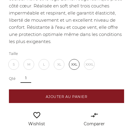
côté cœur. Réalisée en soft shell trois couches
imperméable et respirant, elle garantit élasticité,
liberté de mouvement et un excellent niveau de
confort. Résistante à l’eau et coupe vent, elle offre
une protection optimale même dans les conditions
les plus exigeantes.
Taille
S
M
L
XL
XXL
XXXL
Qté
AJOUTER AU PANIER
favorite_border
compare_arrows
Wishlist
Comparer