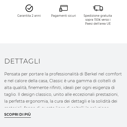
Garantita 2 anni
Pagamenti sicuri
Spedizione gratuita
sopra 150€ verso i
Paesi dell’area UE
DETTAGLI
Pensata per portare la professionalità di Berkel nel comfort
e nel calore della casa, Classic è una gamma di coltelli di
alta qualità, finemente rifiniti, ideali per ogni esigenza di
taglio. Il design classico, unito alle eccezionali prestazioni,
la perfetta ergonomia, la cura dei dettagli e la solidità dei
materiali, fanno di questa linea di coltelli la soluzione
perfetta per offrire agli chef di casa strumenti precisi, di
SCOPRI DI PIÙ
uso quotidiano e dal carattere straordinario.