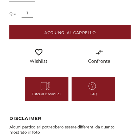
Qtà
AGGIUNGI AL CARRELLO
favorite_border
compare_arrows
Wishlist
Confronta
Tutorial e manuali
FAQ
DISCLAIMER
Alcuni particolari potrebbero essere differenti da quanto
mostrato in foto