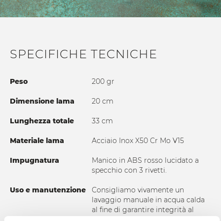
SPECIFICHE TECNICHE
Peso
200 gr
Dimensione lama
20 cm
Lunghezza totale
33 cm
Materiale lama
Acciaio Inox X50 Cr Mo V15
Impugnatura
Manico in ABS rosso lucidato a
specchio con 3 rivetti.
Uso e manutenzione
Consigliamo vivamente un
lavaggio manuale in acqua calda
al fine di garantire integrità al
prodotto e una durata nel tempo.