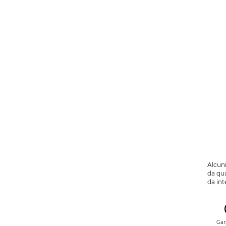
Alcuni
da qua
da int
Gar