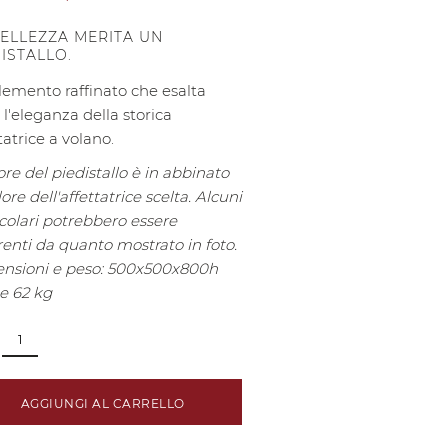
BELLEZZA MERITA UN
ISTALLO.
lemento raffinato che esalta
 l'eleganza della storica
tatrice a volano.
lore del piedistallo è in abbinato
lore dell'affettatrice scelta.
Alcuni
icolari potrebbero essere
renti da quanto mostrato in foto.
nsioni e peso: 500x500x800h
 62 kg
AGGIUNGI AL CARRELLO