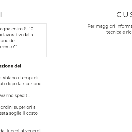
I
CU
Per maggiori informazi
egna entro 6 -10
tecnica e ri
i lavorativi dalla
ione del
mento**
cezione del
 a Volano i tempi di
ti dopo la ricezione
aranno spediti.
 ordini superiori a
esta soglia il costo
al lunedì al venerdì.