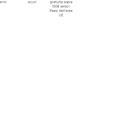
anni
sicuri
gratuita sopra
150€ verso i
Paesi dell’area
UE