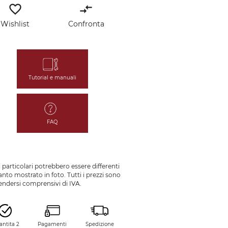
favorite_border
compare_arrows
Wishlist
Confronta
Tutorial e manuali
FAQ
 particolari potrebbero essere differenti
nto mostrato in foto. Tutti i prezzi sono
endersi comprensivi di IVA.
antita 2
Pagamenti
Spedizione