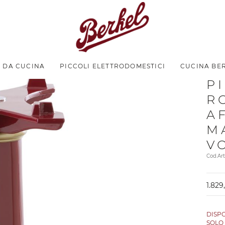
I DA CUCINA
PICCOLI ELETTRODOMESTICI
CUCINA BE
6
P
R
A
M
V
Cod.Ar
1.829
DISP
SOL