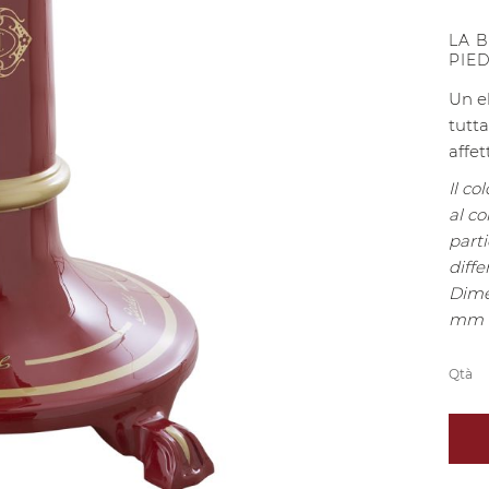
LA 
PIED
Un e
tutta
affet
Il co
al co
part
diffe
Dime
mm e
Qtà