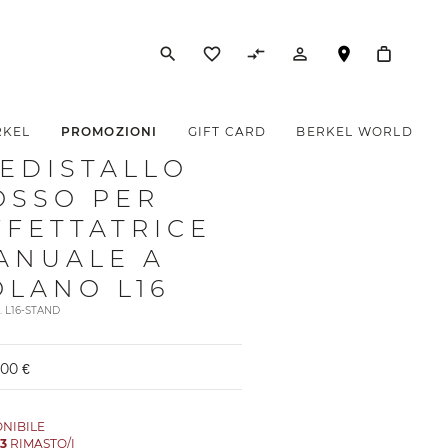
search
favorite_border
compare_arrows
person_outline
RKEL
PROMOZIONI
GIFT CARD
BERKEL WORLD
IEDISTALLO
OSSO PER
FFETTATRICE
ANUALE A
OLANO L16
t. L16-STAND
,00 €
ONIBILE
O
3
RIMASTO/I