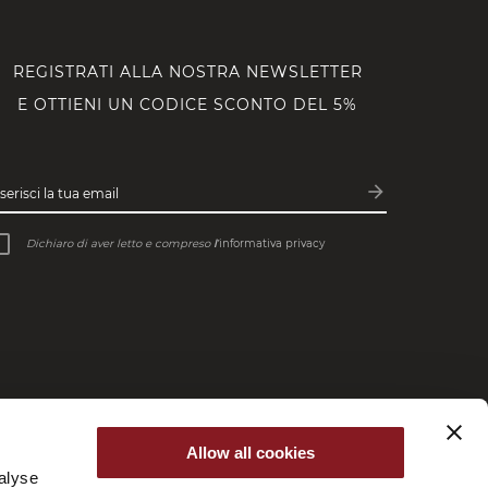
REGISTRATI ALLA NOSTRA NEWSLETTER
E OTTIENI UN CODICE SCONTO DEL 5%
arrow_forward
serisci la tua email
Iscriviti
Dichiaro di aver letto e compreso
l’
informativa privacy
Allow all cookies
alyse