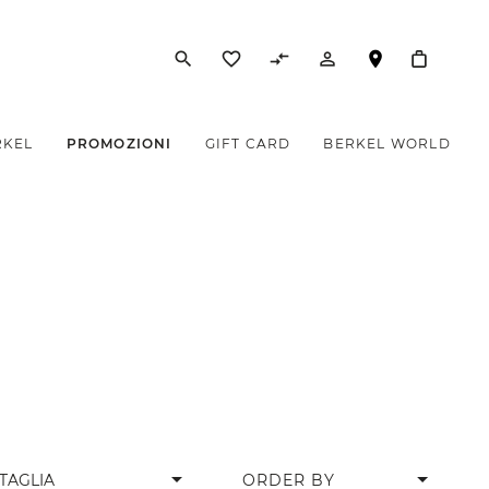
search
favorite_border
compare_arrows
person_outline
RKEL
PROMOZIONI
GIFT CARD
BERKEL WORLD
arrow_drop_down
TAGLIA