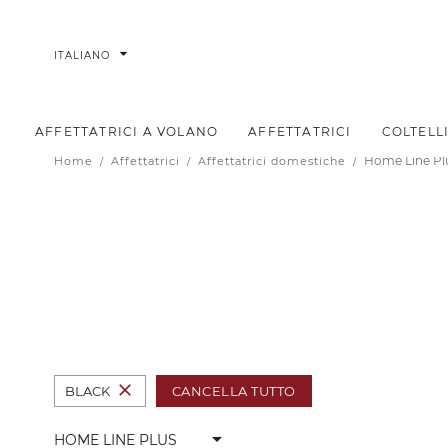
arrow_drop_down
ITALIANO
AFFETTATRICI A VOLANO
AFFETTATRICI
COLTELL
Home Line Pl
Home
Affettatrici
Affettatrici domestiche
close
CANCELLA TUTTO
BLACK
arrow_drop_down
HOME LINE PLUS