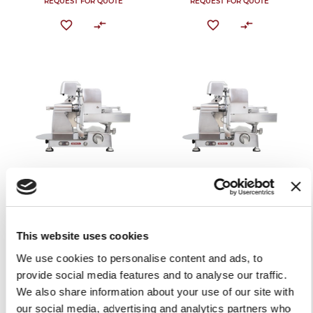
REQUEST FOR QUOTE
REQUEST FOR QUOTE
AFFETTATRICE SUPREMA
AFFETTATRICE SUPREMA
VERTICALE MACELLERIA
VERTICALE MACELLERIA
PEM350
PEM370
This website uses cookies
REQUEST FOR QUOTE
REQUEST FOR QUOTE
We use cookies to personalise content and ads, to
provide social media features and to analyse our traffic.
We also share information about your use of our site with
our social media, advertising and analytics partners who