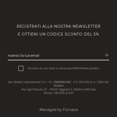
REGISTRATI ALLA NOSTRA NEWSLETTER
E OTTIENI UN CODICE SCONTO DEL 5%
arrow_forward
inserisci la tua email
Iscrivit
Dichiaro di aver letto e compreso
l’
informativa privacy
Van Berkel International S.r.l. - P.I. 08688960965 - C.S. 100.000 € i.v. | REA VA-
350604
Via Ugo Foscolo, 22 - 21040 Oggiona S. Stefano (VA) Italy
Phone: +39 0331.214311
Managed by Fornace