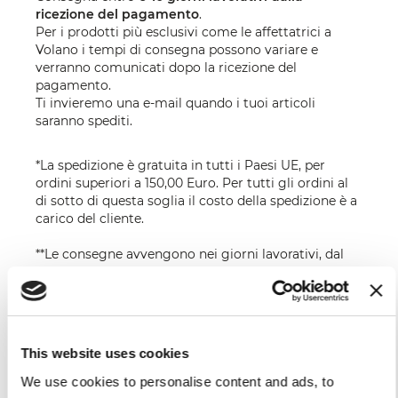
ricezione del pagamento
.
Per i prodotti più esclusivi come le affettatrici a
Volano i tempi di consegna possono variare e
verranno comunicati dopo la ricezione del
pagamento.
Ti invieremo una e-mail quando i tuoi articoli
saranno spediti.
*La spedizione è gratuita in tutti i Paesi UE, per
ordini superiori a 150,00 Euro. Per tutti gli ordini al
di sotto di questa soglia il costo della spedizione è a
carico del cliente.
**Le consegne avvengono nei giorni lavorativi, dal
lunedì al venerdì. Sono esclusi i giorni festivi. Per i
prodotti più esclusivi come le affettatrici a volano i
tempi di consegna possono variare e verranno
comunicati dopo la ricezione del pagamento. Non
sono consentite le spedizioni in Russia.
This website uses cookies
***Le spese di spedizione non includono il
We use cookies to personalise content and ads, to
facchinaggio né la consegna al piano. Per un