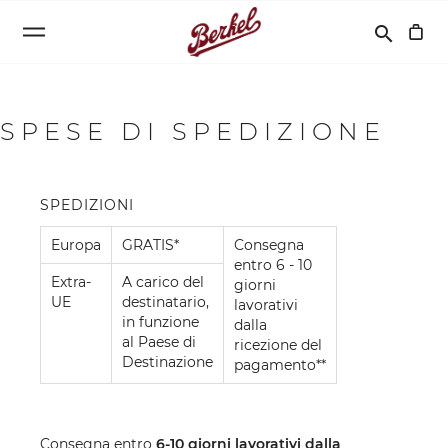
Cerca
search
SPESE DI SPEDIZIONE
SPEDIZIONI
Europa
GRATIS*
Consegna
entro 6 - 10
Extra-
A carico del
giorni
UE
destinatario,
lavorativi
in funzione
dalla
al Paese di
ricezione del
Destinazione
pagamento**
Consegna entro
6-10 giorni lavorativi dalla