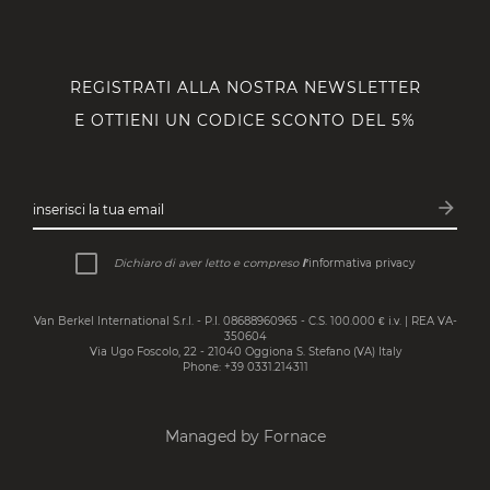
REGISTRATI ALLA NOSTRA NEWSLETTER
E OTTIENI UN CODICE SCONTO DEL 5%
arrow_forward
inserisci la tua email
Iscrivit
Dichiaro di aver letto e compreso
l’
informativa privacy
Van Berkel International S.r.l. - P.I. 08688960965 - C.S. 100.000 € i.v. | REA VA-
350604
Via Ugo Foscolo, 22 - 21040 Oggiona S. Stefano (VA) Italy
Phone: +39 0331.214311
Managed by Fornace