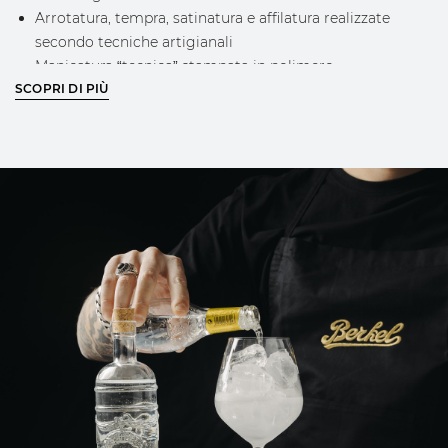
Arrotatura, tempra, satinatura e affilatura realizzate
secondo tecniche artigianali
Manicatura “tecnica” stampata in polimero
SCOPRI DI PIÙ
termoplastico con impugnatura diretta per garantire la
massima ergonomia di utilizzo e suggerire la corretta
presa
Doppia texture nelle zone di presa per aumentare il grip
Ghiera frontale per un perfetto bloccaggio della lama
Ghiera posteriore che garantisce un bilanciamento
perfetto grazie all’inserimento di sfere d’acciaio
Logo e design Berkel riconoscibili
“B” in rilievo sulla ghiera posteriore
APPROFONDISCI