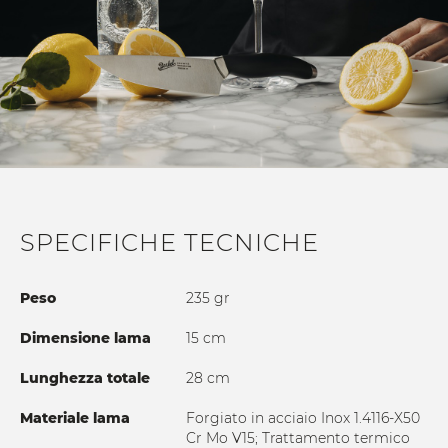
SPECIFICHE TECNICHE
Peso
235 gr
Dimensione lama
15 cm
Lunghezza totale
28 cm
Materiale lama
Forgiato in acciaio Inox 1.4116-X50
Cr Mo V15; Trattamento termico