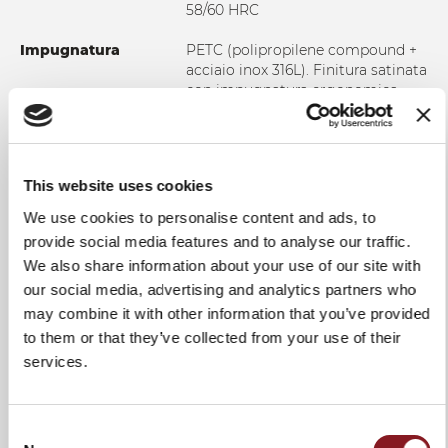
58/60 HRC
Impugnatura
PETC (polipropilene compound +
acciaio inox 316L). Finitura satinata
con impugnatura ergonomica
Uso e manutenzione
Consigliamo vivamente un
lavaggio manuale in acqua calda
al fine di garantire integrità al
This website uses cookies
prodotto e una durata nel tempo.
In ogni caso si suggerisce di
We use cookies to personalise content and ads, to
asciugare il coltello dopo ogni
provide social media features and to analyse our traffic.
lavaggio. Non utilizzare tessuti o
We also share information about your use of our site with
spugne abrasivi.
our social media, advertising and analytics partners who
may combine it with other information that you’ve provided
to them or that they’ve collected from your use of their
services.
AGGIUNGI AL CONFRONTO
Consent