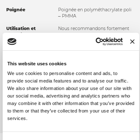
Poignée
Poignée en polyméthacrylate poli
– PMMA
Utilisation et
Nous recommandons fortement
entretien
le lavage manuel à l'eau chaude
afin de garantir l'intégrité et la
durabilité du produit. Il est
suggéré de sécher le couteau
après chaque lavage. N'utilisez pas
This website uses cookies
de tissus ou d'éponges abrasifs.
We use cookies to personalise content and ads, to
provide social media features and to analyse our traffic.
We also share information about your use of our site with
our social media, advertising and analytics partners who
AJOUTER AU COMPARATEUR
may combine it with other information that you’ve provided
to them or that they’ve collected from your use of their
services.
Consent