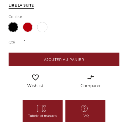
LIRE LA SUITE
Couleur
Qté
AJOUTER AU PANIER
favorite_border
compare_arrows
Wishlist
Comparer
Tutoriel et manuels
FAQ