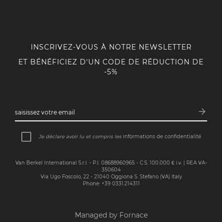
INSCRIVEZ-VOUS À NOTRE NEWSLETTER
ET BÉNÉFICIEZ D'UN CODE DE RÉDUCTION DE
-5%
arrow_forward
saisissez votre email
Inscri
Je déclare avoir lu et compris les
informations de confidentialité
Van Berkel International S.r.l. - P.I. 08688960965 - C.S. 100.000 € i.v. | REA VA-
350604
Via Ugo Foscolo, 22 - 21040 Oggiona S. Stefano (VA) Italy
Phone: +39 0331.214311
Managed by Fornace