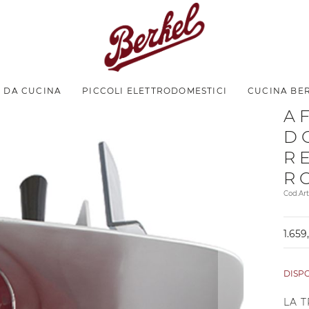
I DA CUCINA
PICCOLI ELETTRODOMESTICI
CUCINA BE
A
D
R
R
Cod.Ar
1.659
DISP
LA 