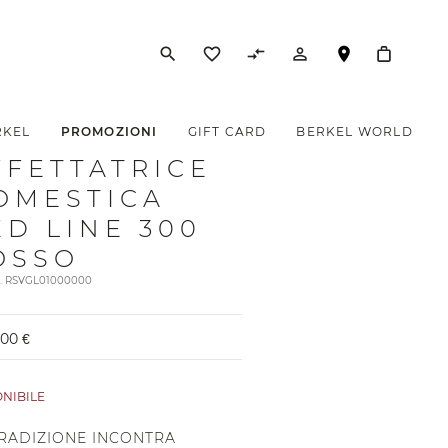
search
favorite_border
compare_arrows
person_outline
RKEL
PROMOZIONI
GIFT CARD
BERKEL WORLD
FFETTATRICE
OMESTICA
ED LINE 300
OSSO
t. RSVGL01000000
,00 €
ONIBILE
TRADIZIONE INCONTRA