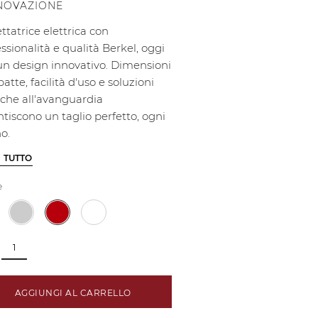
NNOVAZIONE
ettatrice elettrica con
ssionalità e qualità Berkel, oggi
un design innovativo. Dimensioni
tte, facilità d'uso e soluzioni
iche all'avanguardia
tiscono un taglio perfetto, ogni
o.
I TUTTO
e
AGGIUNGI AL CARRELLO