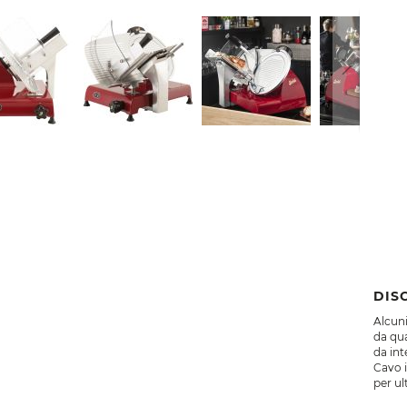
DIS
Alcuni
da qua
da int
Cavo 
per ul