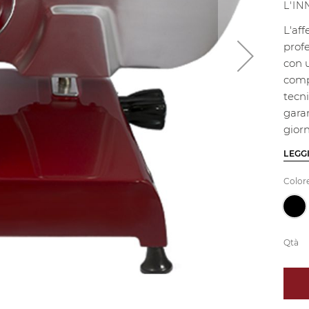
L'I
L'aff
profe
con 
compa
tecn
garan
giorn
LEGG
Color
Qtà