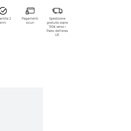
antita 2
Pagamenti
Spedizione
anni
sicuri
gratuita sopra
150€ verso i
Paesi dell’area
UE