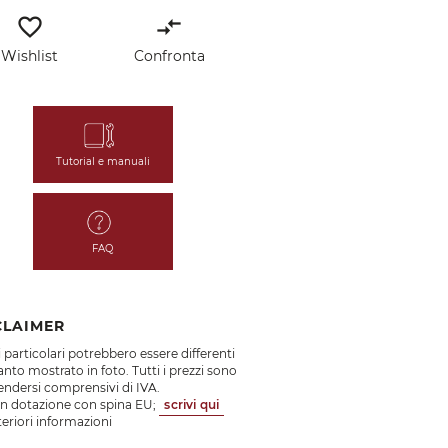
favorite_border
compare_arrows
Wishlist
Confronta
Tutorial e manuali
FAQ
CLAIMER
 particolari potrebbero essere differenti
nto mostrato in foto. Tutti i prezzi sono
endersi comprensivi di IVA.
in dotazione con spina EU;
scrivi qui
teriori informazioni