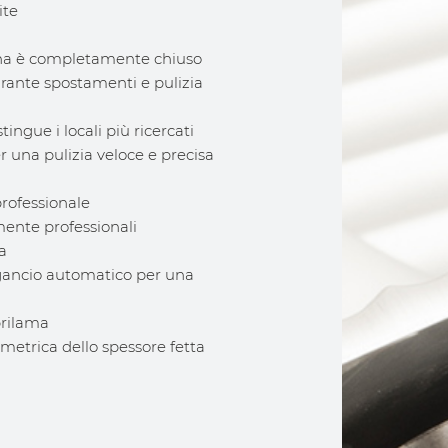
ite
hina è completamente chiuso
durante spostamenti e pulizia
ingue i locali più ricercati
r una pulizia veloce e precisa
professionale
amente professionali
a
sgancio automatico per una
prilama
imetrica dello spessore fetta