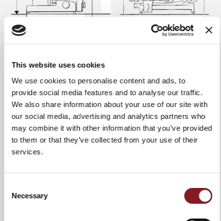
This website uses cookies
Peso
29 kg
We use cookies to personalise content and ads, to
provide social media features and to analyse our traffic.
Diametro lama
300 mm
We also share information about your use of our site with
our social media, advertising and analytics partners who
Specifiche elettriche
230V 50Hz 1PH 400V 50Hz 3PH
120V 50Hz 1PH 220V 60Hz 1 PH
may combine it with other information that you’ve provided
to them or that they’ve collected from your use of their
Potenza motore
belt 0,25-0,35 kW gear 0,25-0,30
services.
kW
Materiale lama
100Cr6
Consent
affettatrice
Necessary
Selection
Spessore taglio
0 - 14 mm