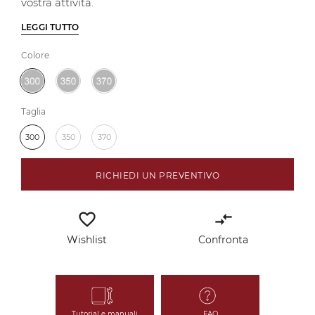
vostra attività.
LEGGI TUTTO
Colore
Taglia
300
350
370
RICHIEDI UN PREVENTIVO
favorite_border
compare_arrows
Wishlist
Confronta
Tutorial e manuali
FAQ