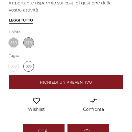
importante risparmio sui costi di gestione della
vostra attività.
LEGGI TUTTO
Colore
Taglia
350
370
RICHIEDI UN PREVENTIVO
favorite_border
compare_arrows
Wishlist
Confronta