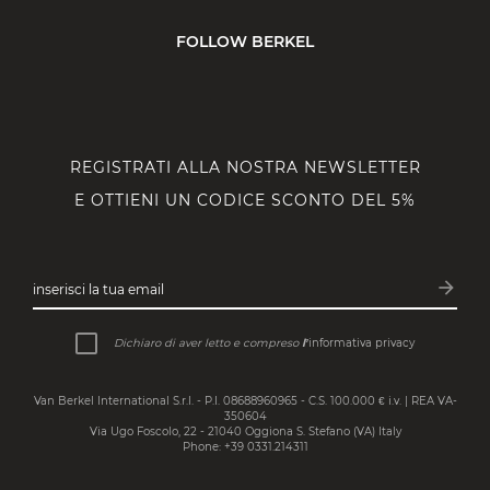
FOLLOW BERKEL
REGISTRATI ALLA NOSTRA NEWSLETTER
E OTTIENI UN CODICE SCONTO DEL 5%
arrow_forward
inserisci la tua email
Iscrivit
Dichiaro di aver letto e compreso
l’
informativa privacy
Van Berkel International S.r.l. - P.I. 08688960965 - C.S. 100.000 € i.v. | REA VA-
350604
Via Ugo Foscolo, 22 - 21040 Oggiona S. Stefano (VA) Italy
Phone: +39 0331.214311