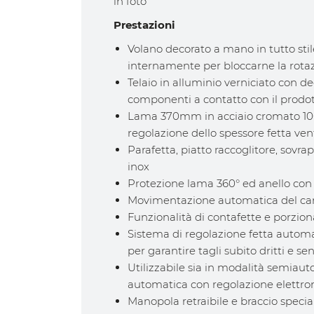
in foto
Prestazioni
Volano decorato a mano in tutto stil
internamente per bloccarne la rotaz
Telaio in alluminio verniciato con de
componenti a contatto con il prodott
Lama 370mm in acciaio cromato 100
regolazione dello spessore fetta ve
Parafetta, piatto raccoglitore, sovrap
inox
Protezione lama 360° ed anello co
Movimentazione automatica del carre
Funzionalità di contafette e porzion
Sistema di regolazione fetta automa
per garantire tagli subito dritti e se
Utilizzabile sia in modalità semiau
automatica con regolazione elettro
Manopola retraibile e braccio specia