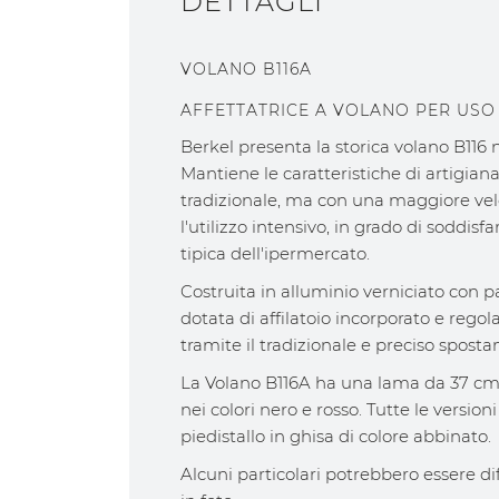
DETTAGLI
VOLANO B116A
AFFETTATRICE A VOLANO PER USO
Berkel presenta la storica volano B116
Mantiene le caratteristiche di artigiana
tradizionale, ma con una maggiore veloc
l'utilizzo intensivo, in grado di soddisf
tipica dell'ipermercato.
Costruita in alluminio verniciato con par
dotata di affilatoio incorporato e regol
tramite il tradizionale e preciso spos
La Volano B116A ha una lama da 37 cm 
nei colori nero e rosso. Tutte le versio
piedistallo in ghisa di colore abbinato.
Alcuni particolari potrebbero essere d