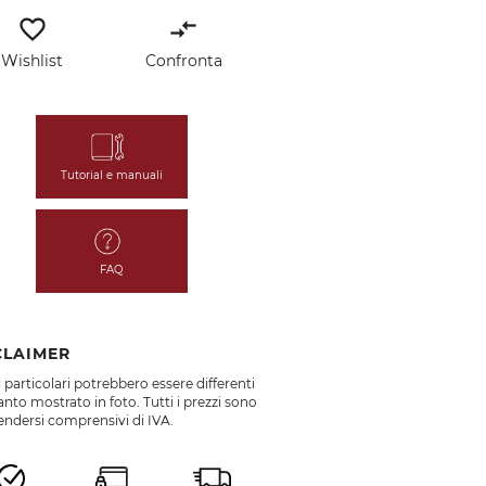
favorite_border
compare_arrows
Wishlist
Confronta
Tutorial e manuali
FAQ
CLAIMER
 particolari potrebbero essere differenti
nto mostrato in foto. Tutti i prezzi sono
endersi comprensivi di IVA.