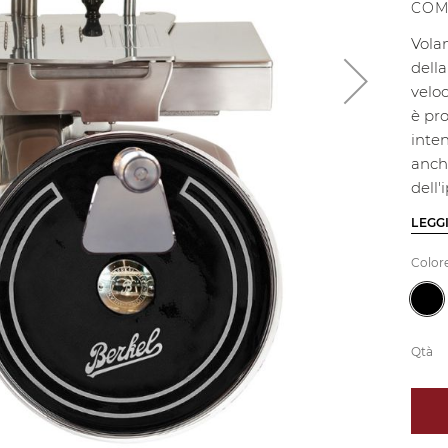
COM
Vola
della
veloc
è pr
inten
anche
dell
LEGG
Color
Qtà