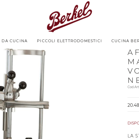
I DA CUCINA
PICCOLI ELETTRODOMESTICI
CUCINA BE
A
M
V
N
Cod.Ar
20.48
DISP
LA 