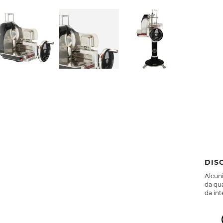
DIS
Alcuni
da qua
da int