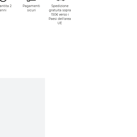
antita 2
Pagamenti
Spedizione
anni
sicuri
gratuita sopra
150€ verso i
Paesi dell’area
UE