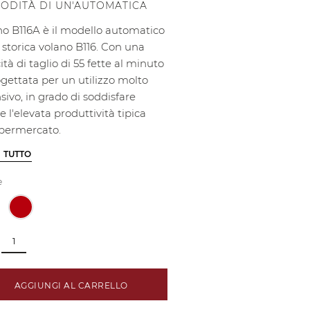
ODITÀ DI UN'AUTOMATICA
no B116A è il modello automatico
 storica volano B116. Con una
ità di taglio di 55 fette al minuto
ogettata per un utilizzo molto
sivo, in grado di soddisfare
 l'elevata produttività tipica
'ipermercato.
I TUTTO
e
AGGIUNGI AL CARRELLO