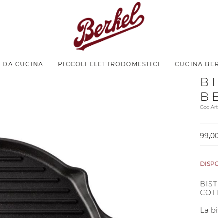
I DA CUCINA
PICCOLI ELETTRODOMESTICI
CUCINA BE
B
B
Cod.A
99,00
DISP
BIST
COT
La bi