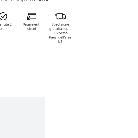
antita 2
Pagamenti
Spedizione
anni
sicuri
gratuita sopra
150€ verso i
Paesi dell’area
UE