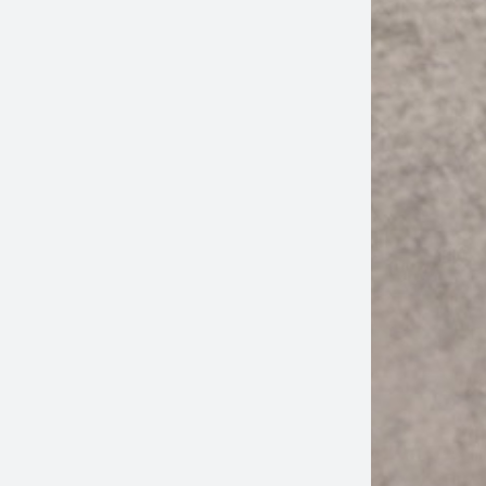
Resta aggiornato sulle ultime novità e promozioni!
ISCRIVITI
Dichiaro di aver letto e compreso l'
informativa privacy
SEGUICI ANCHE SUI NOSTRI
Facebook
Instagram