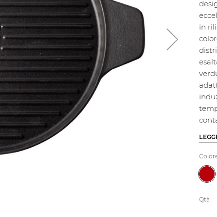
desig
eccel
in ri
color
dist
esalt
verdu
adatt
indu
temp
conta
LEGG
Color
Qtà