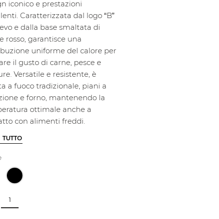
n iconico e prestazioni
lenti. Caratterizzata dal logo “B”
lievo e dalla base smaltata di
e rosso, garantisce una
ribuzione uniforme del calore per
are il gusto di carne, pesce e
re. Versatile e resistente, è
a a fuoco tradizionale, piani a
zione e forno, mantenendo la
eratura ottimale anche a
tto con alimenti freddi.
I TUTTO
e