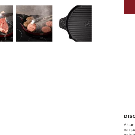
DIS
Alcuni
da qua
da int