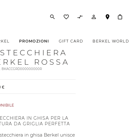
search
favorite_border
compare_arrows
person_outline
RKEL
PROMOZIONI
GIFT CARD
BERKEL WORLD
ISTECCHIERA
ERKEL ROSSA
rt. BKACCGRD000000000R
 €
ONIBILE
ECCHIERA IN GHISA PER LA
TURA DA GRIGLIA PERFETTA
stecchiera in ghisa Berkel unisce