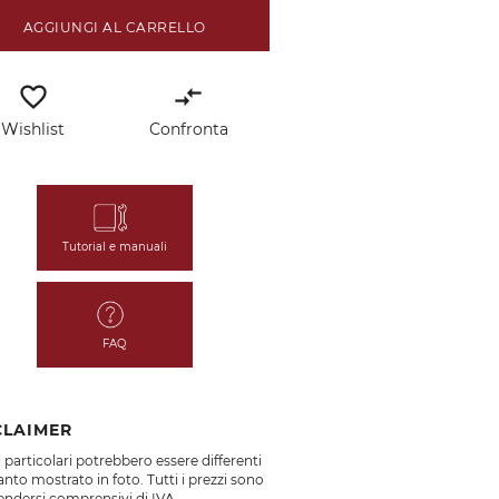
AGGIUNGI AL CARRELLO
favorite_border
compare_arrows
Wishlist
Confronta
Tutorial e manuali
FAQ
CLAIMER
 particolari potrebbero essere differenti
nto mostrato in foto. Tutti i prezzi sono
endersi comprensivi di IVA.