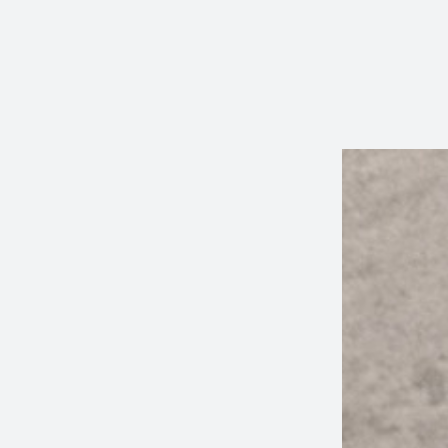
SCRIVITI ALLA NOSTRA NEWSLETT
-5%
e ottieni subito un codice sconto del