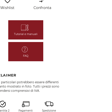
favorite_border
compare_arrows
Wishlist
Confronta
Tutorial e manuali
FAQ
CLAIMER
 particolari potrebbero essere differenti
nto mostrato in foto. Tutti i prezzi sono
endersi comprensivi di IVA.
antita 2
Pagamenti
Spedizione