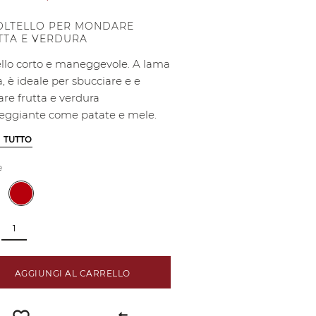
COLTELLO PER MONDARE
TTA E VERDURA
ello corto e maneggevole. A lama
, è ideale per sbucciare e e
are frutta e verdura
eggiante come patate e mele.
I TUTTO
e
AGGIUNGI AL CARRELLO