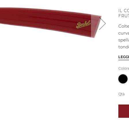
IL 
FRU
Colt
curva
spell
tond
LEGG
Color
Qtà