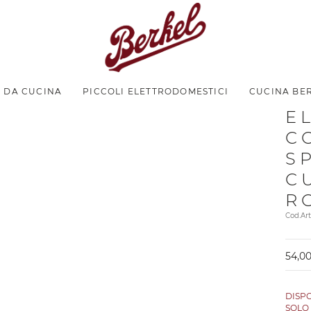
I DA CUCINA
PICCOLI ELETTRODOMESTICI
CUCINA BE
E
C
S
C
R
Cod.Ar
54,00
DISP
SOL