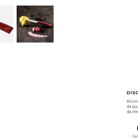
DIS
Alcuni
da qua
da int
Gar