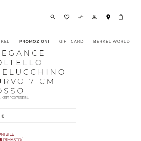
search
favorite_border
compare_arrows
person_outline
RKEL
PROMOZIONI
GIFT CARD
BERKEL WORLD
LEGANCE
OLTELLO
PELUCCHINO
URVO 7 CM
OSSO
t. KEP1PC07SRRBL
 €
ONIBILE
O
5
RIMASTO/I