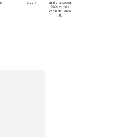
anni
sicuri
gratuita sopra
150€ verso i
Paesi dell’area
UE