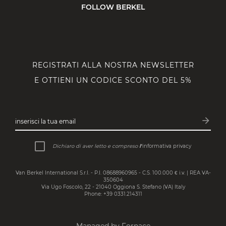
FOLLOW BERKEL
REGISTRATI ALLA NOSTRA NEWSLETTER
E OTTIENI UN CODICE SCONTO DEL 5%
arrow_forward
inserisci la tua email
Iscrivit
Dichiaro di aver letto e compreso
l’
informativa privacy
Van Berkel International S.r.l. - P.I. 08688960965 - C.S. 100.000 € i.v. | REA VA-
350604
Via Ugo Foscolo, 22 - 21040 Oggiona S. Stefano (VA) Italy
Phone: +39 0331.214311
Managed by Fornace