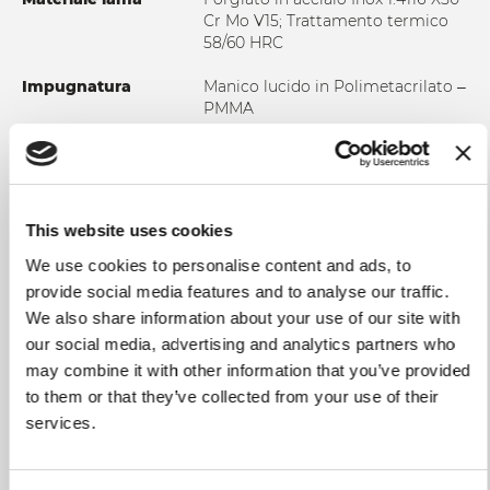
Cr Mo V15; Trattamento termico
58/60 HRC
Impugnatura
Manico lucido in Polimetacrilato –
PMMA
Uso e manutenzione
Consigliamo vivamente un
lavaggio manuale in acqua calda
al fine di garantire integrità al
prodotto e una durata nel tempo.
This website uses cookies
In ogni caso si suggerisce di
asciugare il coltello dopo ogni
We use cookies to personalise content and ads, to
lavaggio. Non utilizzare tessuti o
provide social media features and to analyse our traffic.
spugne abrasivi.
We also share information about your use of our site with
our social media, advertising and analytics partners who
may combine it with other information that you’ve provided
to them or that they’ve collected from your use of their
services.
AGGIUNGI AL CONFRONTO