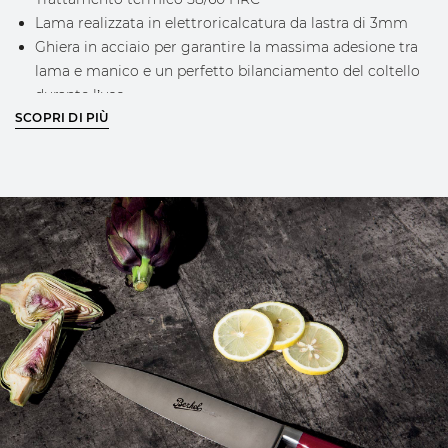
Lama realizzata in elettroricalcatura da lastra di 3mm
Ghiera in acciaio per garantire la massima adesione tra
lama e manico e un perfetto bilanciamento del coltello
durante l’uso
SCOPRI DI PIÙ
Logo Berkel inciso sulla lama
Logo in oro posto sul manico dal design Berkel
riconoscibile
APPROFONDISCI