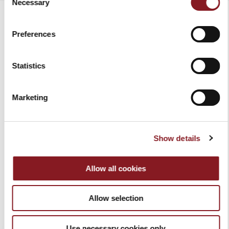
Necessary
Selection
Preferences
PRODOTTI CORRELATI
Statistics
Marketing
Show details
Allow all cookies
MACCHINA
CEPPO BAG NERO
Allow selection
SOTTOVUOTO PER
309,00 €
ALIMENTI - BERKEL
Aggiungi al Carrello
Use necessary cookies only
VACUUM