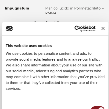
Impugnatura
Manico lucido in Polimetacrilato –
PMMA
Uso e manutenzione
Consigliamo vivamente un
lavaggio manuale in acqua calda
al fine di garantire integrità al
prodotto e una durata nel tempo.
In ogni caso si suggerisce di
This website uses cookies
asciugare il coltello dopo ogni
lavaggio. Non utilizzare tessuti o
We use cookies to personalise content and ads, to
spugne abrasivi.
provide social media features and to analyse our traffic.
We also share information about your use of our site with
our social media, advertising and analytics partners who
may combine it with other information that you’ve provided
to them or that they’ve collected from your use of their
AGGIUNGI AL CONFRONTO
services.
Consent