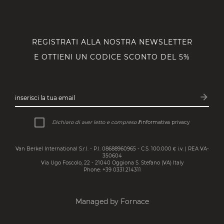
REGISTRATI ALLA NOSTRA NEWSLETTER
E OTTIENI UN CODICE SCONTO DEL 5%
arrow_forward
inserisci la tua email
Iscrivit
Dichiaro di aver letto e compreso
l’
informativa privacy
Van Berkel International S.r.l. - P.I. 08688960965 - C.S. 100.000 € i.v. | REA VA-
350604
Via Ugo Foscolo, 22 - 21040 Oggiona S. Stefano (VA) Italy
Phone: +39 0331.214311
Managed by Fornace