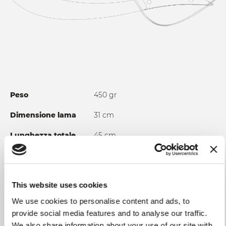
Peso
450 gr
Dimensione lama
31 cm
Lunghezza totale
45 cm
Materiale lama
Forgiato in acciaio Inox 1.4116-X50
Cr Mo V15; Trattamento termico
58/60 HRC
This website uses cookies
Impugnatura
Manico lucido in Polimetacrilato –
We use cookies to personalise content and ads, to
PMMA
provide social media features and to analyse our traffic.
We also share information about your use of our site with