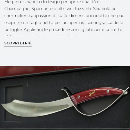
Elegante sciabola di design per aprire qualità di
Champagne, Spumante o altri vini frizzanti. Sciabola per
sommelier e appassionati, dalle dimensioni ridotte che può
eseguire un taglio netto per un'apertura scenografica delle
bottiglie. Applicare le procedure consigliate per il corretto
utilizzo di questo accessorio di lusso.
SCOPRI DI PIÙ
Affilatura: Liscia, senza denti
Packaging: Gift Box
APPROFONDISCI