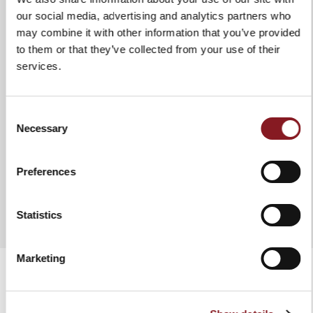
Uso e manutenzione
Consigliamo vivamente un
lavaggio manuale in acqua calda
our social media, advertising and analytics partners who
al fine di garantire integrità al
may combine it with other information that you’ve provided
prodotto e una durata nel tempo.
to them or that they’ve collected from your use of their
In ogni caso si suggerisce di
services.
asciugare il coltello dopo ogni
lavaggio. Non utilizzare tessuti o
spugne abrasivi.
Consent
Necessary
Selection
Preferences
AGGIUNGI AL CONFRONTO
Statistics
Marketing