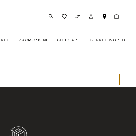
search
favorite_border
compare_arrows
person_outline
RKEL
PROMOZIONI
GIFT CARD
BERKEL WORLD