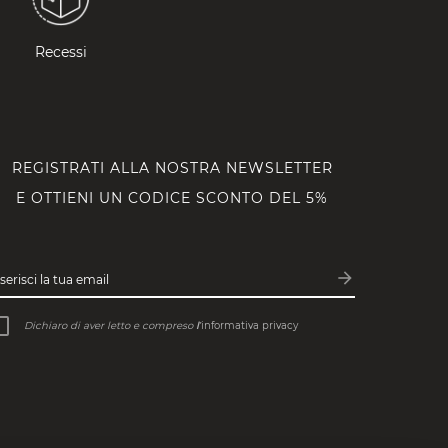
Recessi
REGISTRATI ALLA NOSTRA NEWSLETTER
E OTTIENI UN CODICE SCONTO DEL 5%
arrow_forward
serisci la tua email
Iscriviti
Dichiaro di aver letto e compreso
l’
informativa privacy