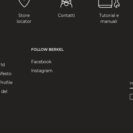
Store
Contatti
Tutorial e
locator
manuali
FOLLOW BERKEL
Facebook
rld
Instagram
ifesto
rofile
in
 del