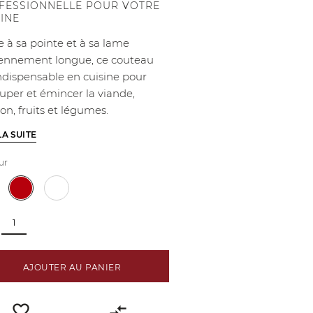
FESSIONNELLE POUR VOTRE
SINE
e à sa pointe et à sa lame
nnement longue, ce couteau
indispensable en cuisine pour
uper et émincer la viande,
on, fruits et légumes.
LA SUITE
ur
AJOUTER AU PANIER
favorite_border
compare_arrows