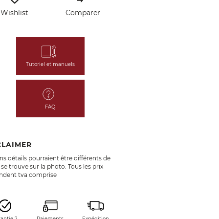
Wishlist
Comparer
Tutoriel et manuels
FAQ
CLAIMER
ns détails pourraient être différents de
 se trouve sur la photo. Tous les prix
endent tva comprise
antie 2
Paiements
Expédition