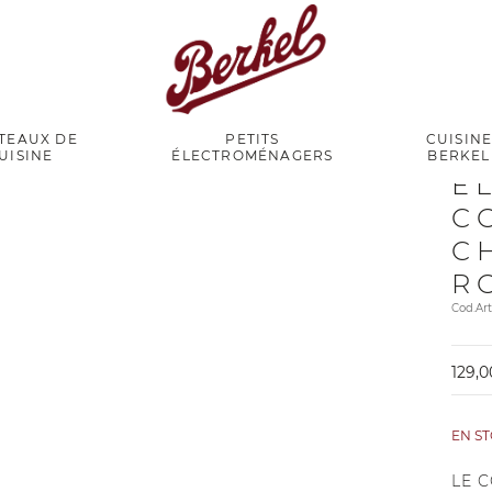
TEAUX DE
PETITS
CUISIN
UISINE
ÉLECTROMÉNAGERS
BERKEL
E
C
C
R
Cod.Ar
129,0
EN S
LE 