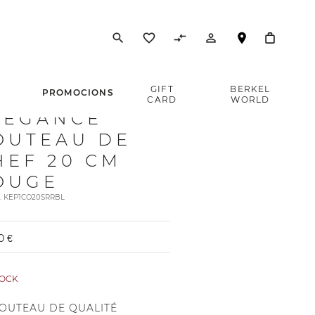
search
favorite_border
compare_arrows
person_outline
E
GIFT
BERKEL
PROMOCIONS
CARD
WORLD
LEGANCE
OUTEAU DE
HEF 20 CM
OUGE
t. KEP1CO20SRRBL
0 €
TOCK
COUTEAU DE QUALITÉ