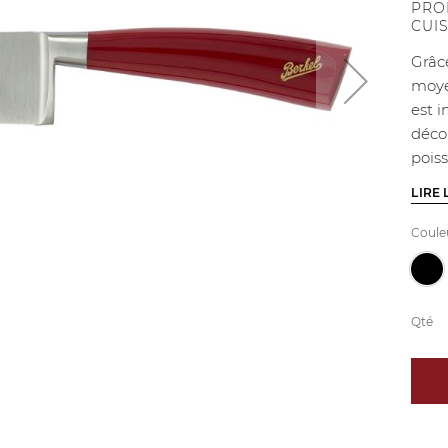
PRO
CUI
Grâc
moye
est 
déco
poiss
LIRE 
Coule
Qté