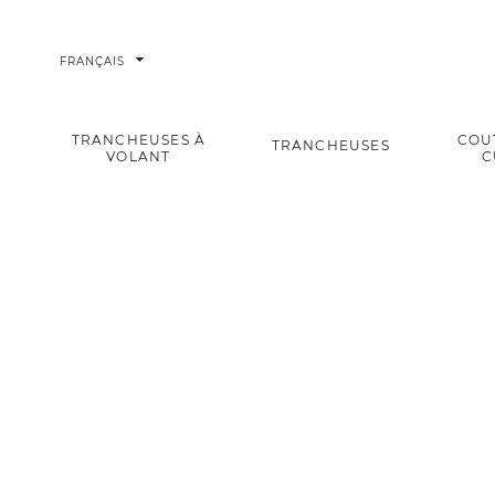
arrow_drop_down
FRANÇAIS
TRANCHEUSES À
COU
TRANCHEUSES
VOLANT
C
Elegance Couteau de Chef 20 cm Rouge
Accueil