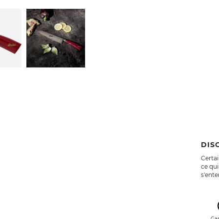
DIS
Certai
ce qui
s'ent
Gar