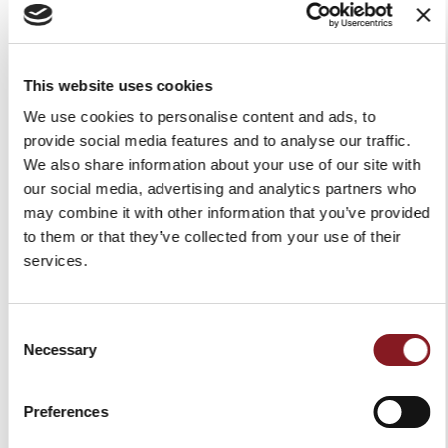
This website uses cookies
We use cookies to personalise content and ads, to
AFFETTATRICE A VOLANO
SACCA PORTA COLTELLI
provide social media features and to analyse our traffic.
P15 STELLA DUCI ROSSA
We also share information about your use of our site with
149,00 €
our social media, advertising and analytics partners who
9.679,00 €
Aggiungi al Carrello
may combine it with other information that you’ve provided
Aggiungi al Carrello
to them or that they’ve collected from your use of their
services.
Consent
Necessary
Selection
Preferences