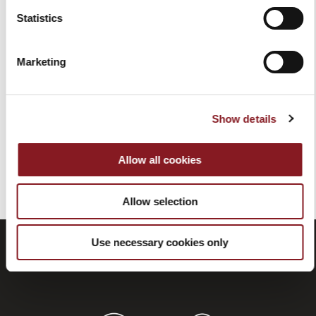
Statistics
SET BBQ BERKEL
49,00 €
Marketing
Aggiungi al Carrello
Show details
Allow all cookies
Hai visualizzato tutti i prodotti della categoria
Allow selection
Use necessary cookies only