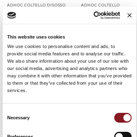
ADHOC COLTELLO DISOSSO
ADHOC COLTELLO
16 CM NERO
MULTIUSO 12 CM NERO
42,00 €
39,00 €
Aggiungi al Carrello
Aggiungi al Carrello
This website uses cookies
We use cookies to personalise content and ads, to
provide social media features and to analyse our traffic.
We also share information about your use of our site with
our social media, advertising and analytics partners who
may combine it with other information that you’ve provided
to them or that they’ve collected from your use of their
services.
Consent
ADHOC COLTELLO
ADHOC COLTELLO
Necessary
Selection
BISTECCA 11 CM NERO
BISTECCA 11 CM NERO
LAMA LISCIA
LAMA SEGHETTATA
Preferences