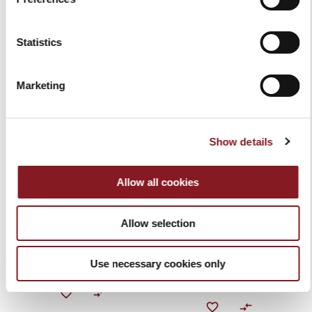
22,00 €
22,00 €
Aggiungi al Carrello
Aggiungi al Carrello
Statistics
Marketing
Show details
Allow all cookies
ADHOC COLTELLO
ADHOC SET 6 COLTELLI DA
SPELUCCHINO 11 CM NERO
BISTECCA NERO LAMA
Allow selection
LISCIA
22,00 €
130,00 €
Aggiungi al Carrello
Use necessary cookies only
Aggiungi al Carrello