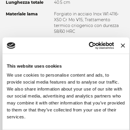
Lunghezza totale
40.5 cm
Materiale lama
Forgiato in acciaio Inox W1.4116-
X50 Cr Mo V15; Trattamento
termico criogenico con durezza
58/60 HRC
Impugnatura
Manico lucido in Polimetacrilato –
PMMA
Uso e manutenzione
Non lavare in lavastoviglie. Si
This website uses cookies
consiglia un lavaggio manuale in
acqua calda al fine di garantire
We use cookies to personalise content and ads, to
integrità al prodotto e una durata
provide social media features and to analyse our traffic.
nel tempo. In ogni caso si
We also share information about your use of our site with
suggerisce di asciugare il coltello
dopo ogni lavaggio. Non utilizzare
our social media, advertising and analytics partners who
tessuti o spugne abrasiv
may combine it with other information that you’ve provided
to them or that they’ve collected from your use of their
services.