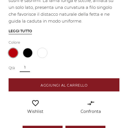
sushi e sashimi. La lama lunga e sottile, affilata su
un solo lato, presenta una curvatura a filo singolo
che favorisce il distacco naturale della fetta e ne
guida la caduta in modo uniforme.
LEGGI TUTTO
Colore
Qtà
AGGIUNGI AL CARRELLO
favorite_border
compare_arrows
Wishlist
Confronta