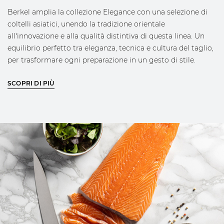
Berkel amplia la collezione Elegance con una selezione di
coltelli asiatici, unendo la tradizione orientale
all’innovazione e alla qualità distintiva di questa linea. Un
equilibrio perfetto tra eleganza, tecnica e cultura del taglio,
per trasformare ogni preparazione in un gesto di stile.
Forgiato in acciaio Inox W1.4116-X50 Cr Mo V15;
SCOPRI DI PIÙ
Trattamento termico criogenico con durezza 58/60 HRC
Lama realizzata in elettro ricalcatura da lamiera di 3mm
Manicatura stampata in polimetacrilato che conferisce
un aspetto lucido all’impugnatura
Ghiera in acciaio per garantire la massima adesione tra
lama e manico e un perfetto bilanciamento del coltello
durante l’uso
Logo Berkel inciso sulla lama
Logo in oro posto sul manico dal design Berkel
riconoscibile