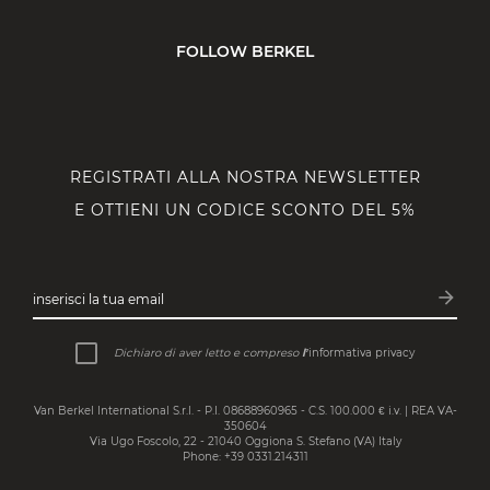
FOLLOW BERKEL
REGISTRATI ALLA NOSTRA NEWSLETTER
E OTTIENI UN CODICE SCONTO DEL 5%
arrow_forward
inserisci la tua email
Iscrivit
Dichiaro di aver letto e compreso
l’
informativa privacy
Van Berkel International S.r.l. - P.I. 08688960965 - C.S. 100.000 € i.v. | REA VA-
350604
Via Ugo Foscolo, 22 - 21040 Oggiona S. Stefano (VA) Italy
Phone: +39 0331.214311