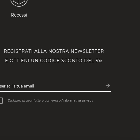
Recessi
REGISTRATI ALLA NOSTRA NEWSLETTER
E OTTIENI UN CODICE SCONTO DEL 5%
arrow_forward
serisci la tua email
Iscriviti
Dichiaro di aver letto e compreso
l’
informativa privacy