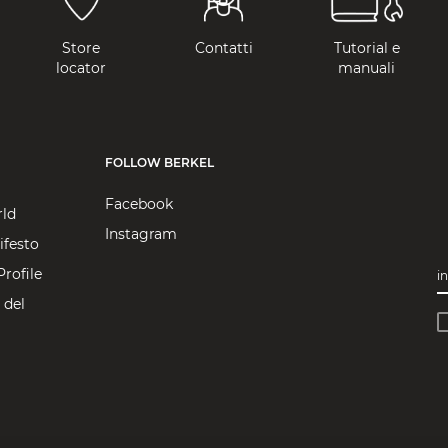
Store
Contatti
Tutorial e
locator
manuali
FOLLOW BERKEL
Facebook
rld
Instagram
ifesto
rofile
in
 del