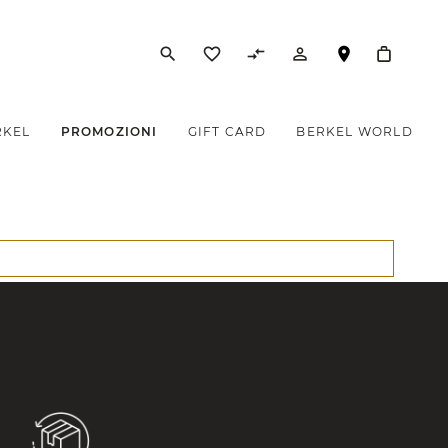
search
favorite_border
compare_arrows
person_outline
RKEL
PROMOZIONI
GIFT CARD
BERKEL WORLD