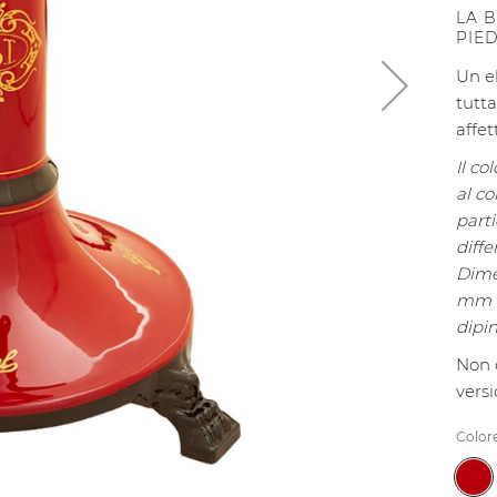
LA 
PIED
Un e
tutta
affet
Il co
al co
part
diffe
Dime
mm e
dipin
Non 
vers
Color