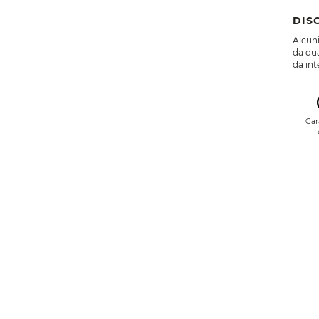
DIS
Alcuni
da qua
da int
Gar