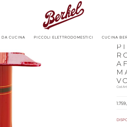
I DA CUCINA
PICCOLI ELETTRODOMESTICI
CUCINA BE
2
P
R
A
M
V
Cod.Ar
1.759
DISP