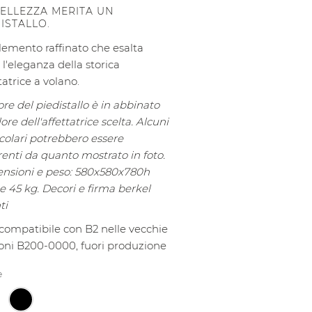
BELLEZZA MERITA UN
ISTALLO.
lemento raffinato che esalta
 l'eleganza della storica
tatrice a volano.
lore del piedistallo è in abbinato
lore dell'affettatrice scelta.
Alcuni
icolari potrebbero essere
renti da quanto mostrato in foto.
nsioni e peso: 580x580x780h
 45 kg. Decori e firma berkel
ti
compatibile con B2 nelle vecchie
ioni B200-0000, fuori produzione
e