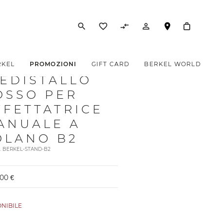
search
favorite_border
compare_arrows
person_outline
RKEL
PROMOZIONI
GIFT CARD
BERKEL WORLD
IEDISTALLO
OSSO PER
FFETTATRICE
ANUALE A
OLANO B2
t. BERKEL-STAND-B2
,00 €
ONIBILE