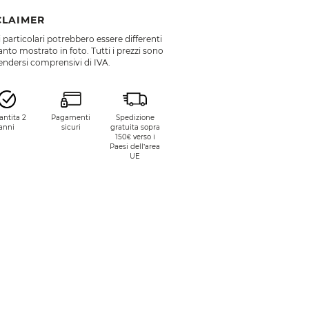
CLAIMER
 particolari potrebbero essere differenti
nto mostrato in foto. Tutti i prezzi sono
endersi comprensivi di IVA.
antita 2
Pagamenti
Spedizione
anni
sicuri
gratuita sopra
150€ verso i
Paesi dell’area
UE