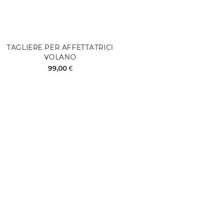
TAGLIERE PER AFFETTATRICI
GREM
VOLANO
99,00 €
Aggiun
Aggiungi al Carrello