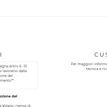
I
CU
Per maggiori informazi
egna entro 6 -10
tecnica e ri
i lavorativi dalla
ione del
mento**
cezione del
 a Volano i tempi di