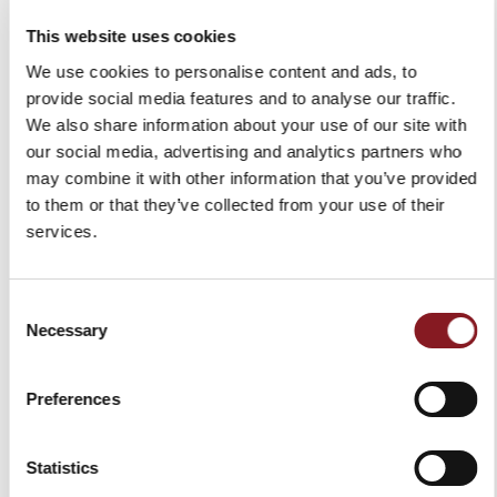
This website uses cookies
We use cookies to personalise content and ads, to
provide social media features and to analyse our traffic.
We also share information about your use of our site with
our social media, advertising and analytics partners who
COUTEAU À STEAK ADHOC
COUTEAU D'OFFICE
may combine it with other information that you’ve provided
11 CM NOIR LAME DENTÉE
ADHOC 11 CM NOIR
to them or that they’ve collected from your use of their
22,00 €
22,00 €
services.
Ajouter au panier
Ajouter au panier
Consent
Necessary
Selection
Preferences
Statistics