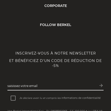
CORPORATE
FOLLOW BERKEL
INSCRIVEZ-VOUS À NOTRE NEWSLETTER
ET BÉNÉFICIEZ D'UN CODE DE RÉDUCTION DE
-5%
arrow_forward
saisissez votre email
Inscri
Je déclare avoir lu et compris les
informations de confidentialité