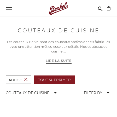
Recherche
search
COUTEAUX DE CUISINE
Les couteaux Berkel sont des couteaux professionnels fabriqués
avec une attention méticuleuse aux détails. Nos couteaux de
cuisine
LIRE LA SUITE
close
TOUT SUPPRIMER
ADHOC
arrow_drop_down
arrow_drop_down
COUTEAUX DE CUISINE
FILTER BY