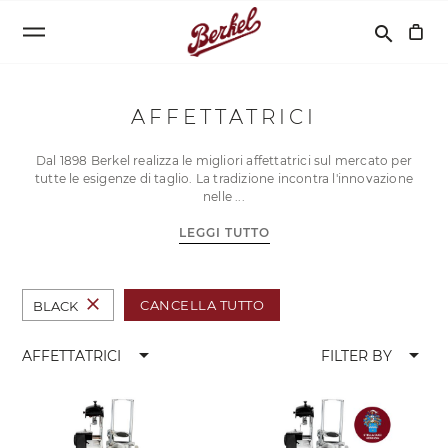
Cerca
search
AFFETTATRICI
Dal 1898 Berkel realizza le migliori affettatrici sul mercato per
tutte le esigenze di taglio. La tradizione incontra l'innovazione
nelle
LEGGI TUTTO
close
CANCELLA TUTTO
BLACK
arrow_drop_down
arrow_drop_down
AFFETTATRICI
FILTER BY