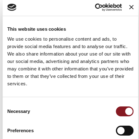
This website uses cookies
We use cookies to personalise content and ads, to
provide social media features and to analyse our traffic.
We also share information about your use of our site with
our social media, advertising and analytics partners who
may combine it with other information that you’ve provided
PIEDISTALLO PER
AFFETTATRICE MANUALE A
to them or that they’ve collected from your use of their
AFFETTATRICE MANUALE A
VOLANO L16 NERA
services.
VOLANO P15 NERO
15.579,00 €
1.829,00 €
Aggiungi al Carrello
Aggiungi al Carrello
Consent
Necessary
Selection
Preferences